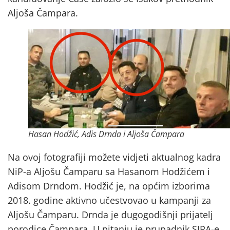
Aljoša Čampara.
Hasan Hodžić, Adis Drnda i Aljoša Čampara
Na ovoj fotografiji možete vidjeti aktualnog kadra
NiP-a Aljošu Čamparu sa Hasanom Hodžićem i
Adisom Drndom. Hodžić je, na općim izborima
2018. godine aktivno učestvovao u kampanji za
Aljošu Čamparu. Drnda je dugogodišnji prijatelj
porodice Čampara. U pitanju je prupadnik SIPA-e