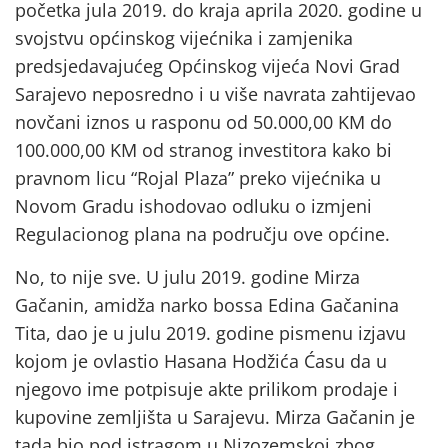
početka jula 2019. do kraja aprila 2020. godine u
svojstvu općinskog vijećnika i zamjenika
predsjedavajućeg Općinskog vijeća Novi Grad
Sarajevo neposredno i u više navrata zahtijevao
novčani iznos u rasponu od 50.000,00 KM do
100.000,00 KM od stranog investitora kako bi
pravnom licu “Rojal Plaza” preko vijećnika u
Novom Gradu ishodovao odluku o izmjeni
Regulacionog plana na području ove općine.
No, to nije sve. U julu 2019. godine Mirza
Gačanin, amidža narko bossa Edina Gačanina
Tita, dao je u julu 2019. godine pismenu izjavu
kojom je ovlastio Hasana Hodžića Ćasu da u
njegovo ime potpisuje akte prilikom prodaje i
kupovine zemljišta u Sarajevu. Mirza Gačanin je
tada bio pod istragom u Nizozemskoj zbog