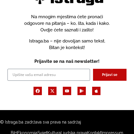
Na mnogim mjestima ćete pronaći
odgovore na pitanja – ko, šta, kada i kako.
Ovdje ćete saznati i zašto!
Istraga.ba – nije dovoljan samo tekst.
Bitan je kontekst!
Prijavite se na naš newsletter!
Prijavi se
© Istraga.ba zadržava sva prava na sadržaj
BiH
Ekonomija
Svijet
Kultura
Ljudska prava
Kontakt
Impressum