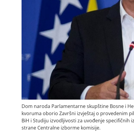
Dom naroda Parlamentarne skupštine Bosne i Herc
kvoruma oborio Završni izvještaj o provedenim pi
BiH i Studiju izvodljivosti za uvođenje specifičnih
strane Centralne izborme komisije.