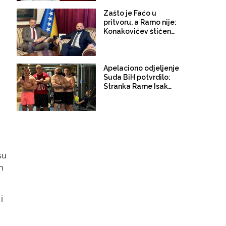
Zašto je Faćo u
pritvoru, a Ramo nije:
Konakovićev štićenik
Isak uhvaćen u
krivičnom djelu
falsificiranja, hoće li
biti istrage?
Apelaciono odjeljenje
Suda BiH potvrdilo:
Stranka Rame Isaka ne
može na izbore za
državni nivo jer je
zloupotrijebila potpise
su
n
i