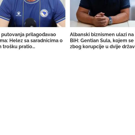
 putovanja prilagođavao
Albanski biznismen ulazi na 
ma: Helez sa saradnicima o
BiH: Gentian Sula, kojem se
 trošku pratio
zbog korupcije u dvije držav
aciju BiH
licencu DERK-a za trgovinu