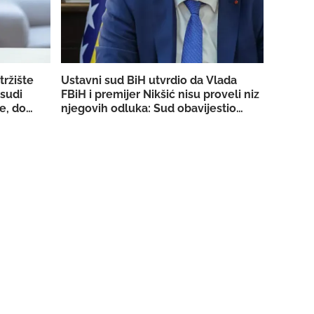
tržište
Ustavni sud BiH utvrdio da Vlada
 sudi
FBiH i premijer Nikšić nisu proveli niz
e, dobio
njegovih odluka: Sud obavijestio
 strujom
državno Tužilaštvo