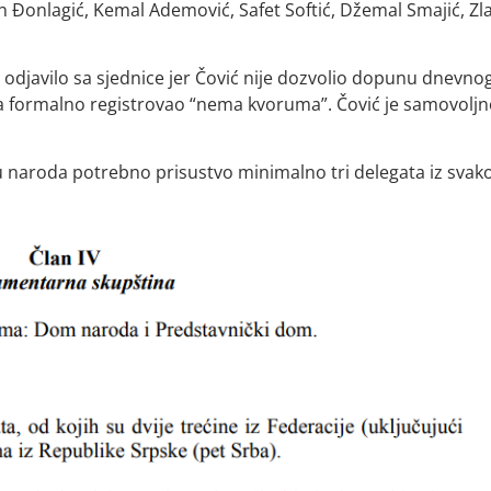
an Đonlagić, Kemal Ademović, Safet Softić, Džemal Smajić, Zl
odjavilo sa sjednice jer Čović nije dozvolio dopunu dnevno
nja formalno registrovao “nema kvoruma”. Čović je samovolj
 naroda potrebno prisustvo minimalno tri delegata iz svak