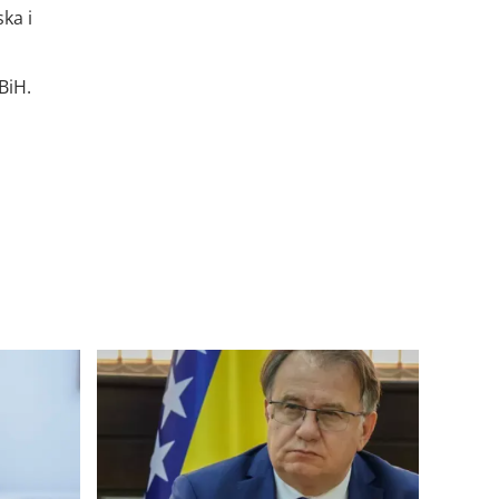
ka i
BiH.