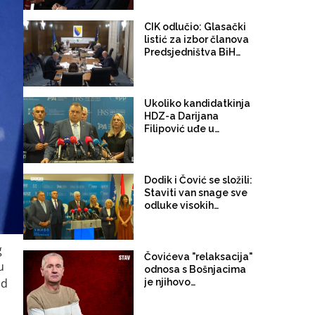
CIK odlučio: Glasački
listić za izbor članova
Predsjedništva BiH
nosit će neustavan
naziv
"bošnjački/hrvatski/sr
pski član"
Ukoliko kandidatkinja
HDZ-a Darijana
Filipović uđe u
Predsjedništvo BiH
Dodik sigurno ostaje u
Vijeću ministara
Dodik i Čović se složili:
Staviti van snage sve
odluke visokih
predstavnika
g
Čovićeva "relaksacija"
u
odnosa s Bošnjacima
od
je njihovo
eutaniziranje!