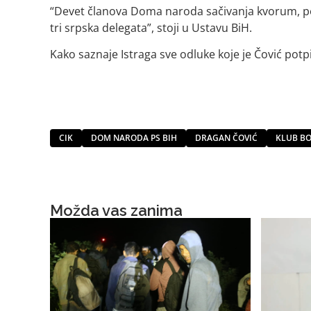
“Devet članova Doma naroda sačivanja kvorum, pod
tri srpska delegata”, stoji u Ustavu BiH.
Kako saznaje Istraga sve odluke koje je Čović po
CIK
DOM NARODA PS BIH
DRAGAN ČOVIĆ
KLUB B
Možda vas zanima