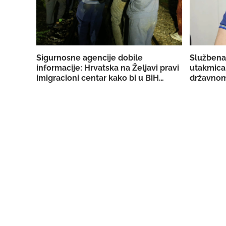
Sigurnosne agencije dobile
Službena
informacije: Hrvatska na Željavi pravi
utakmica
imigracioni centar kako bi u BiH
državnom
mogla ilegalno prebacivati migrante
reprezent