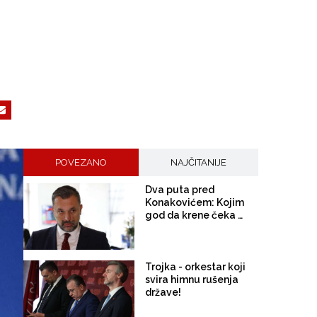
POVEZANO
NAJČITANIJE
Dva puta pred
Konakovićem: Kojim
god da krene čeka ga
"režim"
Trojka - orkestar koji
svira himnu rušenja
države!