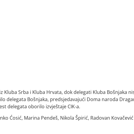
iz Kluba Srba i Kluba Hrvata, dok delegati Kluba Bošnjaka ni
 bilo delegata Bošnjaka, predsjedavajući Doma naroda Draga
est delegata oborilo izvještaje CIK-a.
enko Ćosić, Marina Pendeš, Nikola Špirić, Radovan Kovačević 