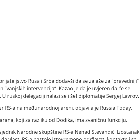
rijateljstvo Rusa i Srba dodavši da se zalaže za “pravedniji”
“vanjskih intervencija”. Kazao je da je uvjeren da će se
 U ruskoj delegaciji nalazi se i šef diplomatije Sergej Lavrov.
tner RS-a na međunarodnoj areni, objavila je Russia Today.
 Karana, koji za razliku od Dodika, ima zvaničnu funkciju.
dsjednik Narodne skupštine RS-a Nenad Stevandić. Izostanak
i da vlasti RS-a nastoje istovremeno održavati kontakte i sa