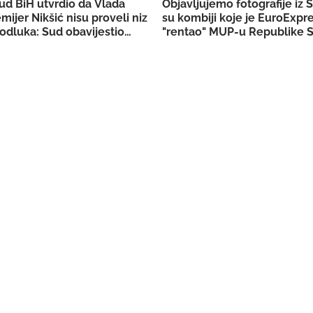
ud BiH utvrdio da Vlada
Objavljujemo fotografije iz 
emijer Nikšić nisu proveli niz
su kombiji koje je EuroExpr
odluka: Sud obavijestio
"rentao" MUP-u Republike S
užilaštvo
akciju u Bugojnu!