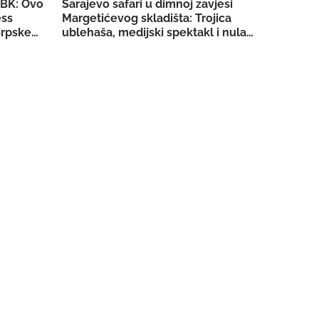
SBK: Ovo
Sarajevo safari u dimnoj zavjesi
ess
Margetićevog skladišta: Trojica
rpske za
ublehaša, medijski spektakl i nula
konkretnih dokaza