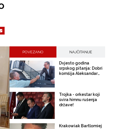
o
POVEZANO
NAJČITANIJE
Dvjesto godina
srpskog pitanja: Dobri
komšija Aleksandar
Vučić
Trojka - orkestar koji
svira himnu rušenja
države!
Krakowiak Bartlomiej