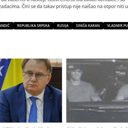
acima. Čini se da takav pristup nije naišao na otpor niti u
ANDIĆ
REPUBLIKA SRPSKA
RUSIJA
SINIŠA KARAN
VLADMIR PU