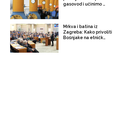
gasovod i učinimo ga
pouzdanim i
funkcionalnim
Mrkva i batina iz
Zagreba: Kako privoliti
Bošnjake na etničko
predstavljanje