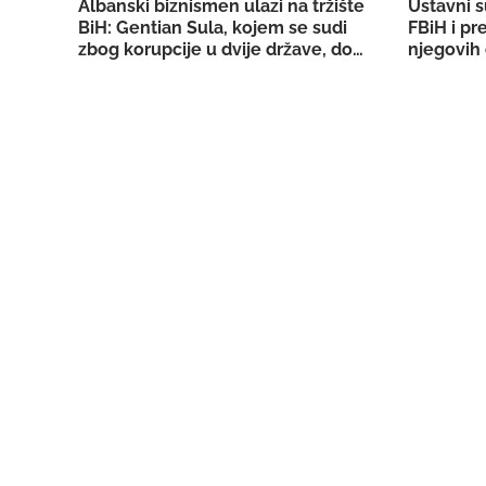
Albanski biznismen ulazi na tržište
Ustavni s
BiH: Gentian Sula, kojem se sudi
FBiH i pr
zbog korupcije u dvije države, dobio
njegovih 
licencu DERK-a za trgovinu strujom
državno T