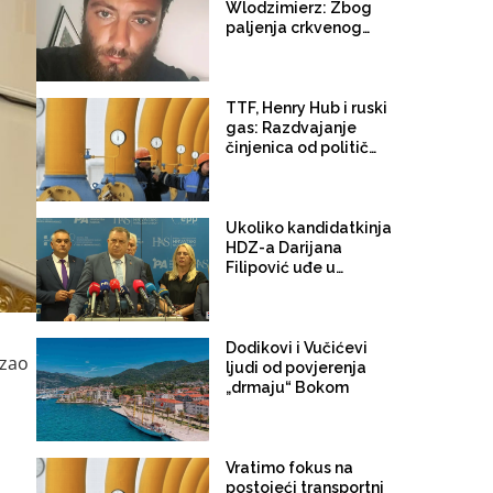
Wlodzimierz: Zbog
paljenja crkvenog
oltara u Međugorju
uhapšen Poljak,
Filipović i Zovko
pokušale iskoristiti
TTF, Henry Hub i ruski
incident za dizanje
gas: Razdvajanje
međunacionalnih
činjenica od političkih
tenzija
tvrdnji
Ukoliko kandidatkinja
HDZ-a Darijana
Filipović uđe u
Predsjedništvo BiH
Dodik sigurno ostaje u
Vijeću ministara
Dodikovi i Vučićevi
azao
ljudi od povjerenja
„drmaju“ Bokom
Vratimo fokus na
postojeći transportni