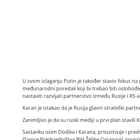
U svom izlaganju Putin je također stavio fokus na p
međunarodni poredak koji bi trebao biti oslobođen 
nastaviti razvijati partnerstvo između Rusije i RS-a.
Karan je istakao da je Rusija glavni strateški par
Zanimljivo je da su ruski mediji u prvi plan stavili
Sastanku osim Dodika i Karana, prisustvuje i pre
članice Predsjedništva BiH Željke Cvijanović govor