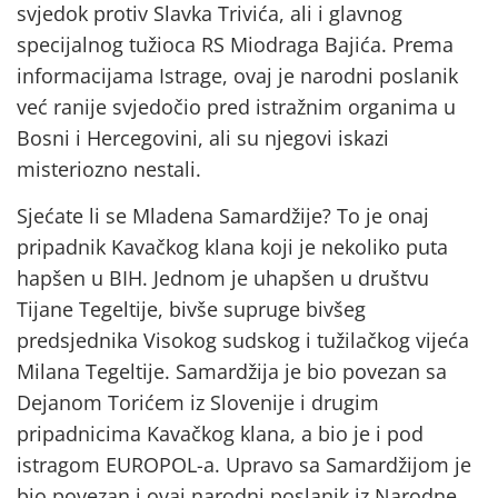
svjedok protiv Slavka Trivića, ali i glavnog
specijalnog tužioca RS Miodraga Bajića. Prema
informacijama Istrage, ovaj je narodni poslanik
već ranije svjedočio pred istražnim organima u
Bosni i Hercegovini, ali su njegovi iskazi
misteriozno nestali.
Sjećate li se Mladena Samardžije? To je onaj
pripadnik Kavačkog klana koji je nekoliko puta
hapšen u BIH. Jednom je uhapšen u društvu
Tijane Tegeltije, bivše supruge bivšeg
predsjednika Visokog sudskog i tužilačkog vijeća
Milana Tegeltije. Samardžija je bio povezan sa
Dejanom Torićem iz Slovenije i drugim
pripadnicima Kavačkog klana, a bio je i pod
istragom EUROPOL-a. Upravo sa Samardžijom je
bio povezan i ovaj narodni poslanik iz Narodne