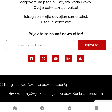
odgovore na pitanja – ko, šta, kada i kako.
Ovdje ćete saznati i zašto!
Istraga.ba – nije dovoljan samo tekst.
Bitan je kontekst!
Prijavite se na naš newsletter!
Prijavi se
© Istraga.ba zadržava sva prava na sadržaj
BiH
Ekonomija
Svijet
Kultura
Ljudska prava
Kontakt
Impressum