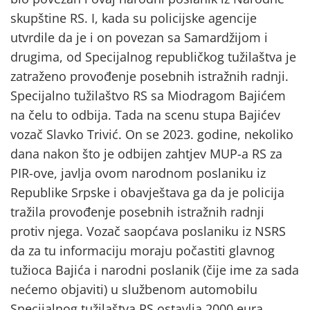
skupštine RS. I, kada su policijske agencije
utvrdile da je i on povezan sa Samardžijom i
drugima, od Specijalnog republičkog tužilaštva je
zatraženo provođenje posebnih istražnih radnji.
Specijalno tužilaštvo RS sa Miodragom Bajićem
na čelu to odbija. Tada na scenu stupa Bajićev
vozač Slavko Trivić. On se 2023. godine, nekoliko
dana nakon što je odbijen zahtjev MUP-a RS za
PIR-ove, javlja ovom narodnom poslaniku iz
Republike Srpske i obavještava ga da je policija
tražila provođenje posebnih istražnih radnji
protiv njega. Vozač saopćava poslaniku iz NSRS
da za tu informaciju moraju počastiti glavnog
tužioca Bajića i narodni poslanik (čije ime za sada
nećemo objaviti) u službenom automobilu
Specijalnog tužilaštva RS ostavlja 2000 eura.