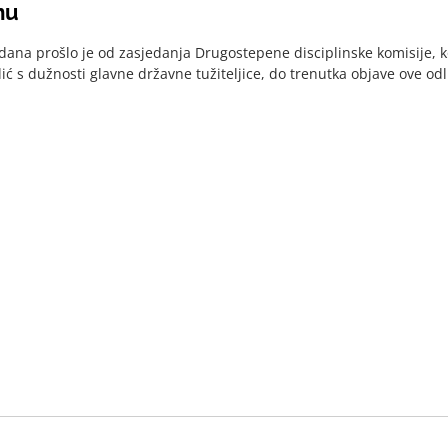
mu
ana prošlo je od zasjedanja Drugostepene disciplinske komisije, k
ć s dužnosti glavne državne tužiteljice, do trenutka objave ove odlu