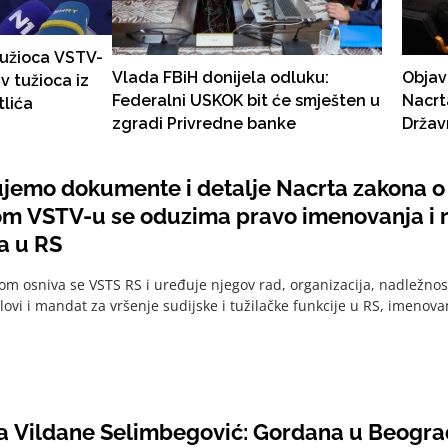
tužioca VSTV-
Vlada FBiH donijela odluku:
Objav
v tužioca iz
Federalni USKOK bit će smješten u
Nacrt
lića
zgradi Privredne banke
Držav
pravo
sudija
ujemo dokumente i detalje Nacrta zakona o
m VSTV-u se oduzima pravo imenovanja i r
ca u RS
m osniva se VSTS RS i uređuje njegov rad, organizacija, nadležnost
ovi i mandat za vršenje sudijske i tužilačke funkcije u RS, imenovan
 Vildane Selimbegović: Gordana u Beogra