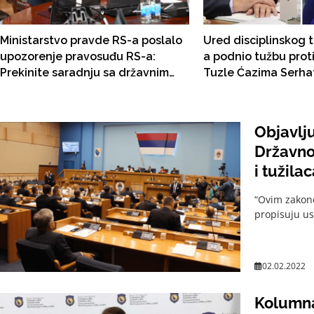
Ministarstvo pravde RS-a poslalo
Ured disciplinskog 
upozorenje pravosuđu RS-a:
a podnio tužbu proti
Prekinite saradnju sa državnim
Tuzle Ćazima Serhat
pravosuđem ili ostajete bez novca
Objavlj
Državno
i tužila
“Ovim zakono
propisuju usl
02.02.2022
Kolumna