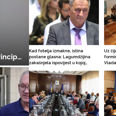
Kad fotelja izmakne, istina
Uz či
rincip
postane glasna: Lagumdžijina
formi
zakašnjela ispovijest u kojoj
Vlada
nema
priznaje da je imao i pomoć
prost
Dodika!?