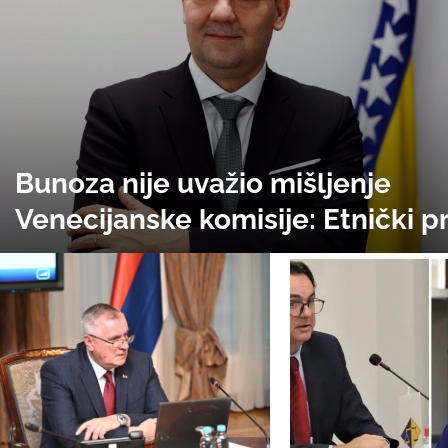
Bunoza nije uvažio mišljenje
Venecijanske komisije: Etnički p
ostao ispred stručnosti, VSTV 
konačnu verziju