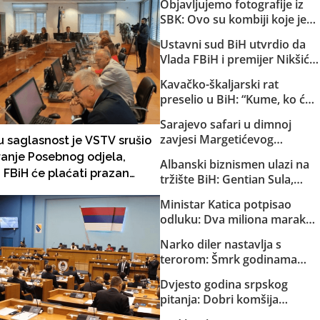
Objavljujemo fotografije iz
SBK: Ovo su kombiji koje je
EuroExpress “rentao” MUP-u
Ustavni sud BiH utvrdio da
Republike Srpske za akciju u
Vlada FBiH i premijer Nikšić
Bugojnu!
nisu proveli niz njegovih
Kavačko-škaljarski rat
odluka: Sud obavijestio
preselio u BiH: “Kume, ko će
državno Tužilaštvo
ti čuvati djecu?”
Sarajevo safari u dimnoj
zavjesi Margetićevog
ju saglasnost je VSTV srušio
skladišta: Trojica ublehaša,
ranje Posebnog odjela,
Albanski biznismen ulazi na
medijski spektakl i nula
 FBiH će plaćati prazan
tržište BiH: Gentian Sula,
konkretnih dokaza
or mjesečno 26.000 KM
kojem se sudi zbog korupcije
Ministar Katica potpisao
u dvije države, dobio licencu
odluku: Dva miliona maraka
DERK-a za trgovinu strujom
za strane pilote, servis i
Narko diler nastavlja s
osiguranje helikoptera MUP-
terorom: Šmrk godinama
a KS
nekažnjeno zlostavlja
Dvjesto godina srpskog
Sarajlije i snima svoje
pitanja: Dobri komšija
brutalne akcije!
Aleksandar Vučić