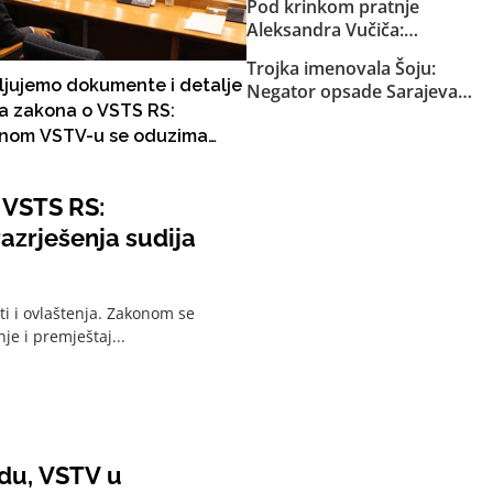
Pod krinkom pratnje
Aleksandra Vučiča:
Naoružana formacija iz RS
Trojka imenovala Šoju:
upala u Federaciju. Kretali se
ljujemo dokumente i detalje
Negator opsade Sarajeva
kvadovima i pješke po šumi
a zakona o VSTS RS:
vodi kulturnu instituciju u
oko Bugojna. Specijalci MUP-
nom VSTV-u se oduzima
Sarajevu
a SBK-a ih otjerali iz Kantona!
 imenovanja i razrješenja
 i tužilaca u RS
 VSTS RS:
azrješenja sudija
i i ovlaštenja. Zakonom se
je i premještaj...
du, VSTV u