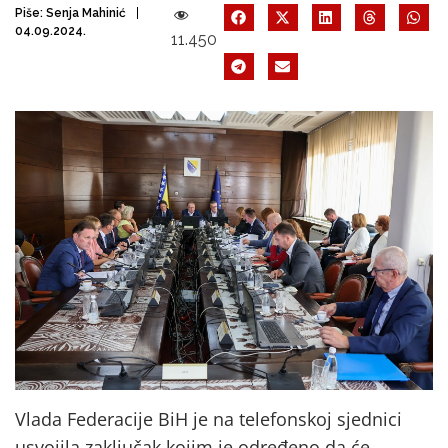
Piše:
Senja Mahinić
04.09.2024.
11.450
Vlada Federacije BiH je na telefonskoj sjednici
usvojila zaključak kojim je određeno da će