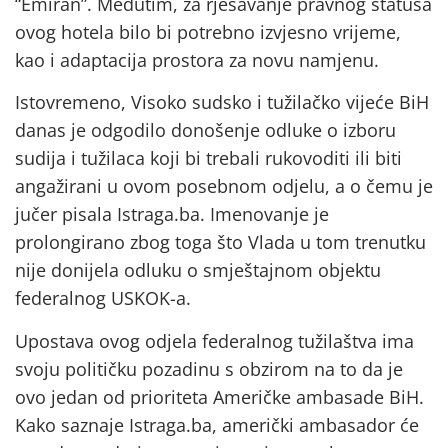
“Emiran”. Međutim, za rješavanje pravnog statusa
ovog hotela bilo bi potrebno izvjesno vrijeme,
kao i adaptacija prostora za novu namjenu.
Istovremeno, Visoko sudsko i tužilačko vijeće BiH
danas je odgodilo donošenje odluke o izboru
sudija i tužilaca koji bi trebali rukovoditi ili biti
angažirani u ovom posebnom odjelu, a o čemu je
jučer pisala Istraga.ba. Imenovanje je
prolongirano zbog toga što Vlada u tom trenutku
nije donijela odluku o smještajnom objektu
federalnog USKOK-a.
Upostava ovog odjela federalnog tužilaštva ima
svoju političku pozadinu s obzirom na to da je
ovo jedan od prioriteta Američke ambasade BiH.
Kako saznaje Istraga.ba, američki ambasador će