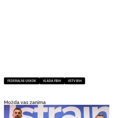
FEDERALNI USKOK
VLADA FBIH
VSTV BIH
Možda vas zanima