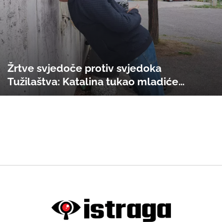
Žrtve svjedoče protiv svjedoka
Tužilaštva: Katalina tukao mladiće
Sarajeva, danas svjedoči protiv optuženih
u slučaju 'Dobrovoljačka'!