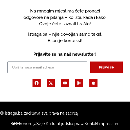
Na mnogim mjestima ćete pronaći
odgovore na pitanja – ko, šta, kada i kako.
Ovdje ćete saznati i zašto!
Istraga.ba – nije dovoljan samo tekst.
Bitan je kontekst!
Prijavite se na naš newsletter!
Prijavi se
© Istraga.ba zadržava sva prava na sadržaj
BiH
Ekonomija
Svijet
Kultura
Ljudska prava
Kontakt
Impressum