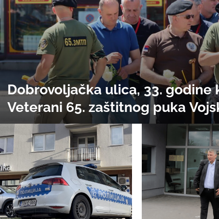
Dobrovoljačka ulica, 33. godine 
Veterani 65. zaštitnog puka Vojs
jedinice koja je učestvovala u g
u Srebrenici, u centru Sarajeva. 
komandant Milomir Savčić je u
bjekstvu!