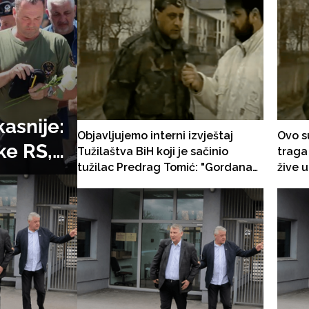
kasnije:
Objavljujemo interni izvještaj
Ovo su
ke RS,
Tužilaštva BiH koji je sačinio
traga 
tužilac Predrag Tomić: "Gordana
žive u
enocidu
Tadić stopirala hapšenje generala
genoc
Njihov
Milomira Savčića"