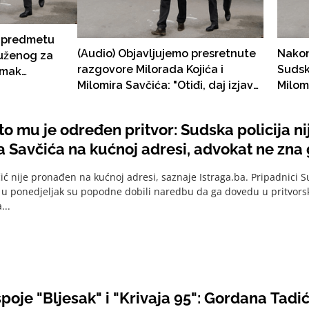
 predmetu
(Audio) Objavljujemo presretnute
Nakon
tuženog za
razgovore Milorada Kojića i
Sudsk
imak
Milomira Savčića: "Otiđi, daj izjavu,
Milom
 Savčića
Gordana se protivi tvom
advok
hapšenju"
o mu je određen pritvor: Sudska policija ni
 Savčića na kućnoj adresi, advokat ne zna 
ić nije pronađen na kućnoj adresi, saznaje Istraga.ba. Pripadnici S
u ponedjeljak su popodne dobili naredbu da ga dovedu u pritvorsku
...
poje "Bljesak" i "Krivaja 95": Gordana Tadić