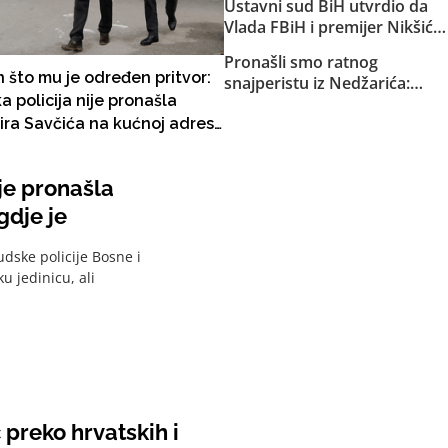
Ustavni sud BiH utvrdio da
Republike Srpske za akciju u
Vlada FBiH i premijer Nikšić
Bugojnu!
nisu proveli niz njegovih
Pronašli smo ratnog
odluka: Sud obavijestio
 što mu je određen pritvor:
snajperistu iz Nedžarića:
državno Tužilaštvo
a policija nije pronašla
Pucanj pred kamerama u
ira Savčića na kućnoj adresi,
glavu civila
at ne zna gdje je
je pronašla
gdje je
udske policije Bosne i
 jedinicu, ali
 preko hrvatskih i