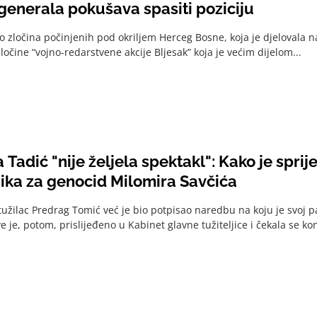
generala pokušava spasiti poziciju
 zločina počinjenih pod okriljem Herceg Bosne, koja je djelovala na 
 zločine “vojno-redarstvene akcije Bljesak” koja je većim dijelom...
Tadić "nije željela spektakl": Kako je spri
ika za genocid Milomira Savčića
tužilac Predrag Tomić već je bio potpisao naredbu na koju je svoj par
e je, potom, prislijeđeno u Kabinet glavne tužiteljice i čekala se ko