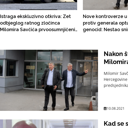
Istraga ekskluzivno otkriva: Zet
Nove kontroverze u
odbjeglog ratnog zločinca
protiv generala op
Milomira Savčića prvoosumnjičeni
genocid: Nestao sn
za ubistvo sarajevskih policajaca
saslušanja Milomira
Nakon št
Milomira
Milomir Savč
Hercegovine 
predsjednika
10.08.2021
Kad se s