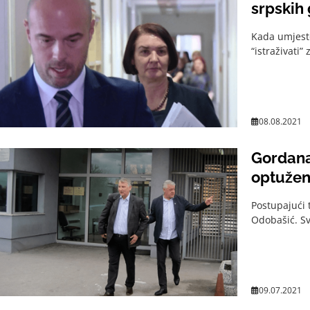
srpskih 
Kada umjesto
“istraživati”
08.08.2021
Gordana 
optužen
Postupajući 
Odobašić. Sv
09.07.2021