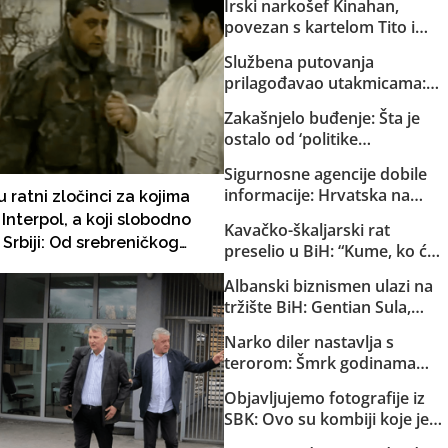
Irski narkošef Kinahan,
povezan s kartelom Tito i
Dino, pred izručenjem Irskoj:
Službena putovanja
Vladin avion već sletio u
prilagođavao utakmicama:
Dubai
Helez sa saradnicima o
Zakašnjelo buđenje: Šta je
državnom trošku pratio
ostalo od ‘politike
reprezentaciju BiH
kompromisa’ s HDZ-om i
Sigurnosne agencije dobile
SNSD-om?
informacije: Hrvatska na
 ratni zločinci za kojima
Željavi pravi imigracioni
Interpol, a koji slobodno
Kavačko-škaljarski rat
centar kako bi u BiH mogla
 Srbiji: Od srebreničkog
preselio u BiH: “Kume, ko će
ilegalno prebacivati migrante
ida do tuzlanske Kapije
ti čuvati djecu?”
Albanski biznismen ulazi na
tržište BiH: Gentian Sula,
kojem se sudi zbog korupcije
Narko diler nastavlja s
u dvije države, dobio licencu
terorom: Šmrk godinama
DERK-a za trgovinu strujom
nekažnjeno zlostavlja
Objavljujemo fotografije iz
Sarajlije i snima svoje
SBK: Ovo su kombiji koje je
brutalne akcije!
EuroExpress “rentao” MUP-u