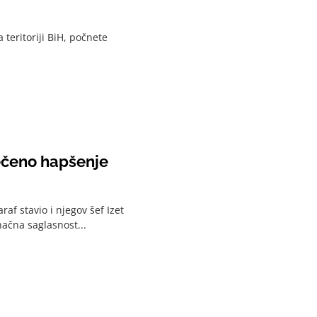
teritoriji BiH, počnete
ječeno hapšenje
af stavio i njegov šef Izet
načna saglasnost...