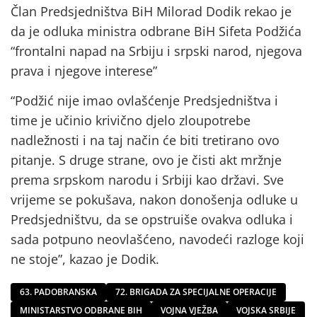
Član Predsjedništva BiH Milorad Dodik rekao je
da je odluka ministra odbrane BiH Sifeta Podžića
“frontalni napad na Srbiju i srpski narod, njegova
prava i njegove interese”
“Podžić nije imao ovlašćenje Predsjedništva i
time je učinio krivično djelo zloupotrebe
nadležnosti i na taj način će biti tretirano ovo
pitanje. S druge strane, ovo je čisti akt mržnje
prema srpskom narodu i Srbiji kao državi. Sve
vrijeme se pokušava, nakon donošenja odluke u
Predsjedništvu, da se opstruiše ovakva odluka i
sada potpuno neovlašćeno, navodeći razloge koji
ne stoje”, kazao je Dodik.
63. PADOBRANSKA
72. BRIGADA ZA SPECIJALNE OPERACIJE
MINISTARSTVO ODBRANE BIH
VOJNA VJEŽBA
VOJSKA SRBIJE