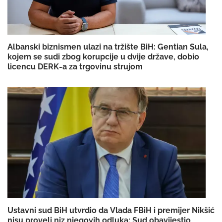
Albanski biznismen ulazi na tržište BiH: Gentian Sula,
kojem se sudi zbog korupcije u dvije države, dobio
licencu DERK-a za trgovinu strujom
Ustavni sud BiH utvrdio da Vlada FBiH i premijer Nikšić
nisu proveli niz njegovih odluka: Sud obavijestio