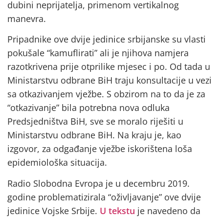
dubini neprijatelja, primenom vertikalnog
manevra.
Pripadnike ove dvije jedinice srbijanske su vlasti
pokušale “kamuflirati” ali je njihova namjera
razotkrivena prije otprilike mjesec i po. Od tada u
Ministarstvu odbrane BiH traju konsultacije u vezi
sa otkazivanjem vježbe. S obzirom na to da je za
“otkazivanje” bila potrebna nova odluka
Predsjedništva BiH, sve se moralo riješiti u
Ministarstvu odbrane BiH. Na kraju je, kao
izgovor, za odgađanje vježbe iskorištena loša
epidemiološka situacija.
Radio Slobodna Evropa je u decembru 2019.
godine problematizirala “oživljavanje” ove dvije
jedinice Vojske Srbije.
U tekstu
je navedeno da