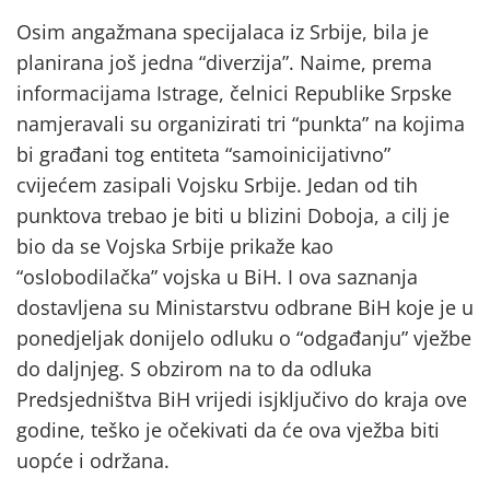
Osim angažmana specijalaca iz Srbije, bila je
planirana još jedna “diverzija”. Naime, prema
informacijama Istrage, čelnici Republike Srpske
namjeravali su organizirati tri “punkta” na kojima
bi građani tog entiteta “samoinicijativno”
cvijećem zasipali Vojsku Srbije. Jedan od tih
punktova trebao je biti u blizini Doboja, a cilj je
bio da se Vojska Srbije prikaže kao
“oslobodilačka” vojska u BiH. I ova saznanja
dostavljena su Ministarstvu odbrane BiH koje je u
ponedjeljak donijelo odluku o “odgađanju” vježbe
do daljnjeg. S obzirom na to da odluka
Predsjedništva BiH vrijedi isjključivo do kraja ove
godine, teško je očekivati da će ova vježba biti
uopće i održana.