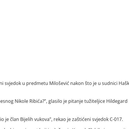
ćeni svjedok u predmetu Milošević nakon što je u sudnici Haš
jesnog Nikole Ribića?”, glasilo je pitanje tužiteljice Hildegard
bio je član Bijelih vukova”, rekao je zaštićeni svjedok C-017.