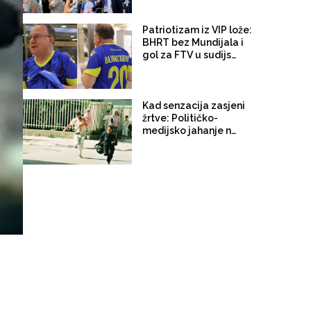
doktora Lagumdžije o
trošku države
Patriotizam iz VIP lože:
BHRT bez Mundijala i
gol za FTV u sudijskoj
nadoknadi
Kad senzacija zasjeni
žrtve: Političko-
medijsko jahanje na
“Sarajevo safariju”