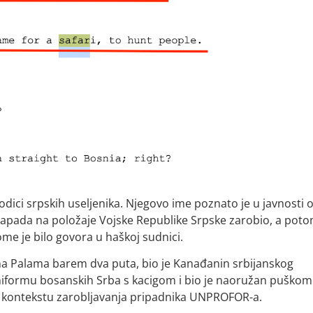
odici srpskih useljenika. Njegovo ime poznato je u javnosti 
napada na položaje Vojske Republike Srpske zarobio, a pot
ome je bilo govora u haškoj sudnici.
na Palama barem dva puta, bio je Kanađanin srbijanskog
 uniformu bosanskih Srba s kacigom i bio je naoružan puškom
 u kontekstu zarobljavanja pripadnika UNPROFOR-a.