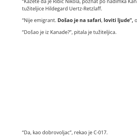
“Kažete da je Ribić Nikola, poznat po nadimka Kana
tužiteljice Hildegard Uertz-Retzlaff.
“Nije emigrant.
Došao je na safari
,
loviti ljude”,
o
“Došao je iz Kanade?”, pitala je tužiteljica.
“Da, kao dobrovoljac”, rekao je C-017.