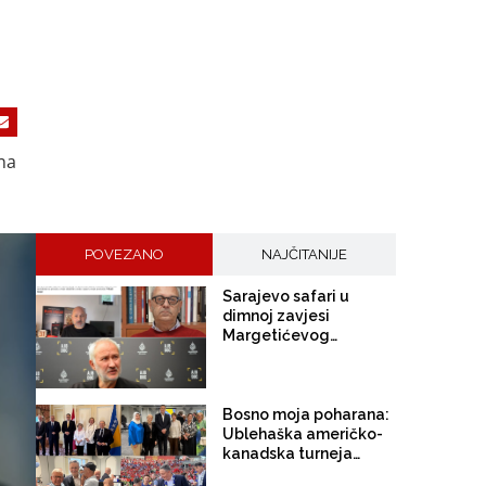
 na
POVEZANO
NAJČITANIJE
Sarajevo safari u
dimnoj zavjesi
Margetićevog
skladišta: Trojica
ublehaša, medijski
spektakl i nula
konkretnih dokaza
Bosno moja poharana:
Ublehaška američko-
kanadska turneja
doktora Bećirovića i