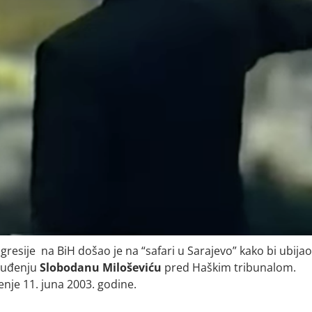
gresije na BiH došao je na “safari u Sarajevo” kako bi ubijao
suđenju
Slobodanu Miloševiću
pred Haškim tribunalom.
enje 11. juna 2003. godine.