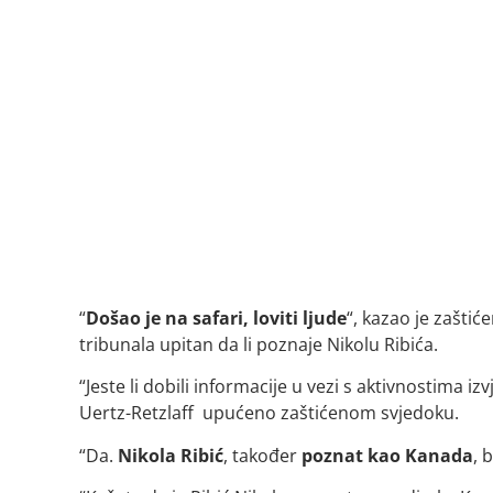
“
Došao je na safari, loviti ljude
“, kazao je zašti
tribunala upitan da li poznaje Nikolu Ribića.
“Jeste li dobili informacije u vezi s aktivnostima izv
Uertz-Retzlaff upućeno zaštićenom svjedoku.
“Da.
Nikola Ribić
, također
poznat kao Kanada
, 