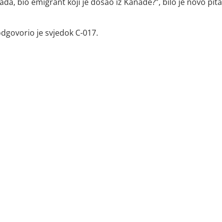
da, bio emigrant koji je došao iz Kanade?”, bilo je novo pit
dgovorio je svjedok C-017.