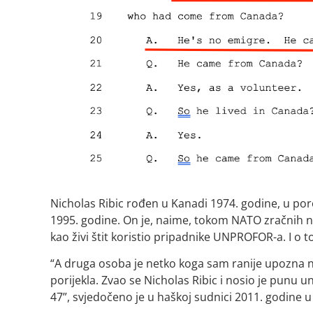
Nicholas Ribic rođen u Kanadi 1974. godine, u por
1995. godine. On je, naime, tokom NATO zračnih 
kao živi štit koristio pripadnike UNPROFOR-a. I o t
“A druga osoba je netko koga sam ranije upozna 
porijekla. Zvao se Nicholas Ribic i nosio je punu
47”, svjedočeno je u haškoj sudnici 2011. godine