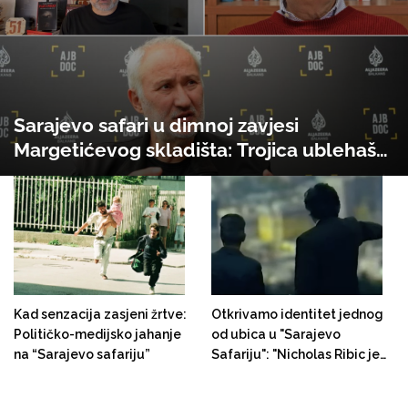
Sarajevo safari u dimnoj zavjesi
Margetićevog skladišta: Trojica ublehaša,
medijski spektakl i nula konkretnih
dokaza
Kad senzacija zasjeni žrtve:
Otkrivamo identitet jednog
Političko-medijsko jahanje
od ubica u "Sarajevo
na “Sarajevo safariju”
Safariju": "Nicholas Ribic je
došao iz Kanade na Safari,
da lovi ljude"