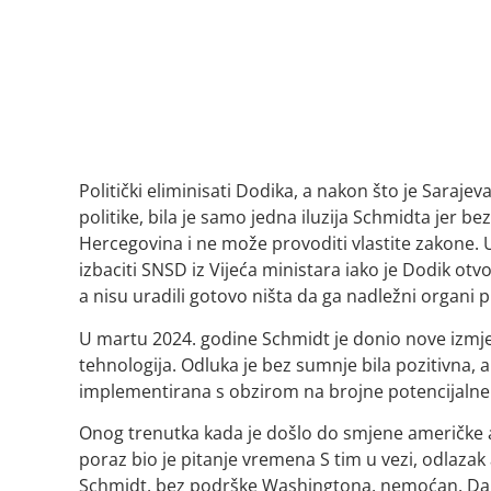
Politički eliminisati Dodika, a nakon što je Sar
politike, bila je samo jedna iluzija Schmidta jer b
Hercegovina i ne može provoditi vlastite zakone
izbaciti SNSD iz Vijeća ministara iako je Dodik otv
a nisu uradili gotovo ništa da ga nadležni organi
U martu 2024. godine Schmidt je donio nove izmj
tehnologija. Odluka je bez sumnje bila pozitivna, ali
implementirana s obzirom na brojne potencijalne 
Onog trenutka kada je došlo do smjene američke
poraz bio je pitanje vremena S tim u vezi, odlaza
Schmidt, bez podrške Washingtona, nemoćan. Današ