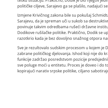
tešku situaciju. Praktično, Dodik je bio njegov je
političke ciljeve, Sarajevo ga se plašilo, nadajući se
Izmjene Krivičnog zakona bile su pokušaj Schmid
Sarajevu, da je spreman uči u sukob sa destruktiv
povinuje takvim odredbama rušeći državne instituc
Dodikove rušilačke politike. Praktično, Dodik se up
razotkrio kada je bez dovoljno snažnog otpora n
Sve je rezultovalo sudskim procesom u kojem je D
zabrane političkog djelovanja. Ishod koji nije do kr
funkcije zadržao posredstvom pozicije predsjedn
sve poluge moći u entitetu. Proces je doveo i do 
kopirajući narativ srpske politike, ciljano sabotira