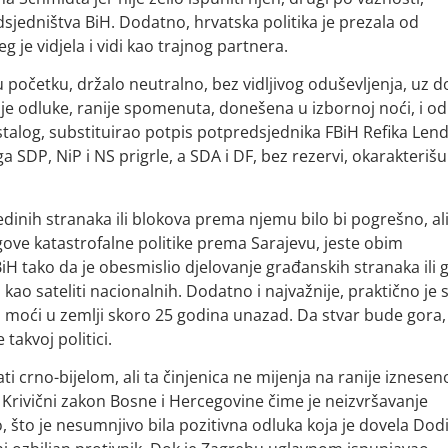
edsjedništva BiH. Dodatno, hrvatska politika je prezala od
e vidjela i vidi kao trajnog partnera.
 početku, držalo neutralno, bez vidljivog oduševljenja, uz 
ije odluke, ranije spomenuta, donešena u izbornoj noći, i o
stalog, substituirao potpis potpredsjednika FBiH Refika Len
 ga SDP, NiP i NS prigrle, a SDA i DF, bez rezervi, okarakteriš
inih stranaka ili blokova prema njemu bilo bi pogrešno, al
ove katastrofalne politike prema Sarajevu, jeste obim
BiH tako da je obesmislio djelovanje građanskih stranaka ili 
o sateliti nacionalnih. Dodatno i najvažnije, praktično je 
os moći u zemlji skoro 25 godina unazad. Da stvar bude gora,
takvoj politici.
i crno-bijelom, ali ta činjenica ne mijenja na ranije iznese
o Krivični zakon Bosne i Hercegovine čime je neizvršavanje
, što je nesumnjivo bila pozitivna odluka koja je dovela Dod