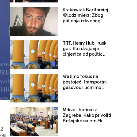
Krakowiak Bartlomiej
Wlodzimierz: Zbog
paljenja crkvenog
oltara u Međugorju
uhapšen Poljak,
Filipović i Zovko
pokušale iskoristiti
TTF, Henry Hub i ruski
incident za dizanje
gas: Razdvajanje
međunacionalnih
činjenica od političkih
tenzija
tvrdnji
Vratimo fokus na
postojeći transportni
gasovod i učinimo ga
pouzdanim i
funkcionalnim
Mrkva i batina iz
Zagreba: Kako privoliti
Bošnjake na etničko
predstavljanje
2.
vši