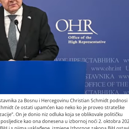
stavnika za Bosnu i Hercegovinu Christian Schmidt podnosi
chmidt će ostati upamćen kao neko ko je proveo strateške
acije”. On je donio niz odluka koja se oblikovale političku
e posljedice kao ona donesena u izbornoj noći 2. oktobra 202
BiH i s njima usklađene, izmjene Izbornog zakona BiH ostavi