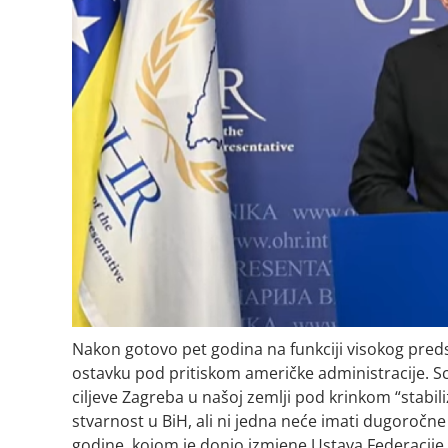
Nakon gotovo pet godina na funkciji visokog pred
ostavku pod pritiskom američke administracije. S
ciljeve Zagreba u našoj zemlji pod krinkom “stabiliz
stvarnost u BiH, ali ni jedna neće imati dugoročn
godine, kojom je donio izmjene Ustava Federacije 