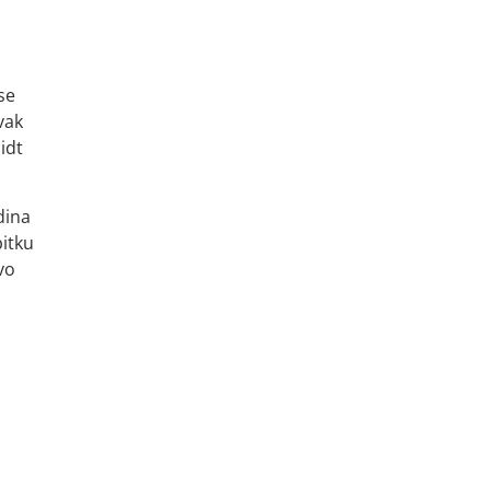
se
vak
idt
dina
bitku
vo