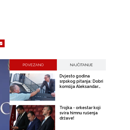
POVEZANO
NAJČITANIJE
Dvjesto godina
srpskog pitanja: Dobri
komšija Aleksandar
Vučić
Trojka - orkestar koji
svira himnu rušenja
države!