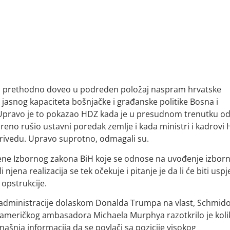
ajeva prethodno doveo u podređen položaj naspram hrvatske
ez jasnog kapaciteta bošnjačke i građanske politike Bosna i
. Upravo je to pokazao HDZ kada je u presudnom trenutku o
oreno rušio ustavni poredak zemlje i kada ministri i kadrovi
 privedu. Upravo suprotno, odmagali su.
ene Izbornog zakona BiH koje se odnose na uvođenje izborn
 njena realizacija se tek očekuje i pitanje je da li će biti usp
opstrukcije.
 administracije dolaskom Donalda Trumpa na vlast, Schmid
k američkog ambasadora Michaela Murphya razotkrilo je koli
nja informacija da se povlači sa pozicije visokog