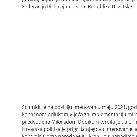
Federaciju BiH trajno u sjeni Republike Hrvatske.
Schmidt je na poziciju imenovan u maju 2021. god
konačnom odlukom Vijeća za implementaciju mira (
predvođena Miloradom Dodikom tvrdila je da on nem
Hrvatska politika je prigrlila njegovo imenovanje, a
kontrole Doma naroda FBiH, krenula s napadima na 