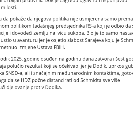
dini ozbiljan protivnik. Dok je Zagrebu uglavnom ispunjavao
 milosti.
ta da pokaže da njegova politika nije usmjerena samo prema
nom politikom tadašnjeg predsjednika RS-a koji je odbio da 
ije i dovodeći zemlju na ivicu sukoba. Bio je to samo nasta
ustio u avanturu jer je osjetio slabost Sarajeva koju je Schm
ametnuo izmjene Ustava FBiH.
odik 2025. godine osuđen na godinu dana zatvora i šest go
aja polučio rezultat koji se očekivao, jer je Dodik, uprkos gu
ika SNSD-a, ali i značajnim međunarodnim kontaktima, goto
toga da se HDZ počne distancirati od Schmidta sve više
jući djelovanje protiv Dodika.