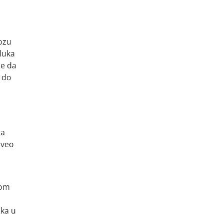
dozu
dluka
de da
u do
i
ga
sveo
nom
ika u