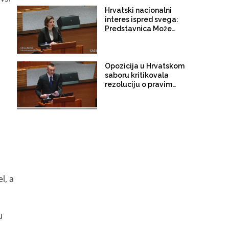
Hrvatski nacionalni
interes ispred svega:
Predstavnica Možemo,
stranke zelene ljevice,
u Saboru podržala
etničko predstavljanje
u Bosni i Hercegovini
Opozicija u Hrvatskom
saboru kritikovala
rezoluciju o pravima
Hrvata u BiH jer nije
dovoljno radikalna
l, a
u