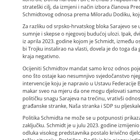
strateški cilj, da izmjeni i način izbora članova Pr
Schmidtovog odnosa prema Miloradu Dodiku, kojeg j
Za razliku od srpsko-hrvatskog bloka Sarajevo se u
sumnje i skepse o njegovoj budućoj ulozi. Ipak, dv
iz aprila 2023. godine kojom je Schmidt, između o
bi Trojku instalirao na vlasti, dovela je do toga da
kraja negativno.
Ocijeniti Schmidtov mandat samo kroz odnos pojed
ono što ostaje kao nesumnjivo svjedočanstvo njeg
intervencije koju je napravio u Ustavu Federacije 
makar sveo na mjeru da one mogu djelovati samo ka
političku snagu Sarajeva na trećinu, vrativši odn
građanske stranke, Naša stranka i SDP su pljeskale 
Politika Schmidta ne može se u potpunosti prikazat
zaključku. Schmidt je u julu 2023. godine izmijeni
odluka visokog predstavnika postalo krivično djelo