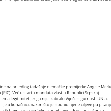
ine na prijedlog tadašnje njemačke premijerke Angele Merke
PIC). Već u startu mandata vlast u Republici Srpskoj
a legitimitet jer ga nije izabralo Vijeće sigurnosti UN-a.
li je u konačnici, nakon što je ispunio njene ciljeve po pitanj
Schmidta jer nije želio ispuniti njen, drugi po važnosti,