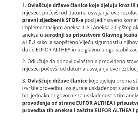
1.
Ovlašćuje države članice koje djeluju kroz ili
mjeseci, počevši od datuma usvajanja ove rezoluc
pravni sljedbenik SFOR-a
pod jedinstveno komando
implementacijom Aneksa 1-A i Aneksa 2 Opšteg okv
aneksa
u saradnji sa prisustvom Glavnog štab
a i EU kako je saopšteno Vijeću sigurnosti u njih
da će EUFOR ALTHEA imati glavnu ulogu stabiliza
2. Odlučuje da obnovi ovlaštenje predviđeno stavo
mjeseci počevši od datuma usvajanja ove rezoluci
3.
Ovlašćuje države članice
koje djeluju prema st
izvršile provedbu i osigurale usklađenost s aneks
biti jednako odgovorne za usklađenost s tim ane
provođenja od strane EUFOR ALTHEA i prisustva
provedba tih aneksa i zaštita EUFOR ALTHEA i 