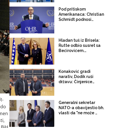
Pod pritiskom
Amerikanaca: Christian
Schmidt podnosi
ostavku na poziciju
visokog predstavnika!
Hladan tuš iz Brisela:
Rutte odbio susret sa
Bećirovićem.
Šekerinska mu
poručila– BiH ne može
u NATO bez
unutrašnjeg
Konaković gradi
konsenzusa!
narativ, Dodik ruši
državu: Činjenice
protiv političke
interpretacije
R-
Generalni sekretar
 do
NATO-a obavijestio bh.
amen
vlasti da "ne može doći
u Potočare" i poručio:
ti,
"Narod BiH je na
 BiH.