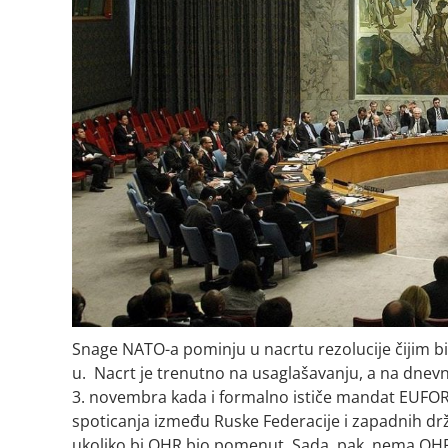
Snage NATO-a pominju u nacrtu rezolucije čijim b
u. Nacrt je trenutno na usaglašavanju, a na dnevn
3. novembra kada i formalno ističe mandat EUFOR-
spoticanja između Ruske Federacije i zapadnih drža
ukoliko bi OHR bio pomenut. Sada, pak, nema OHR