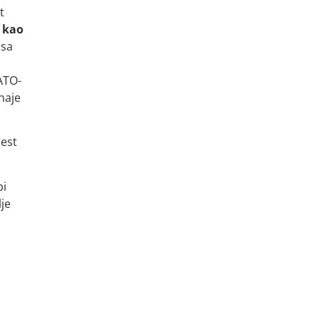
t
 kao
 sa
ATO-
naje
aest
bi
je