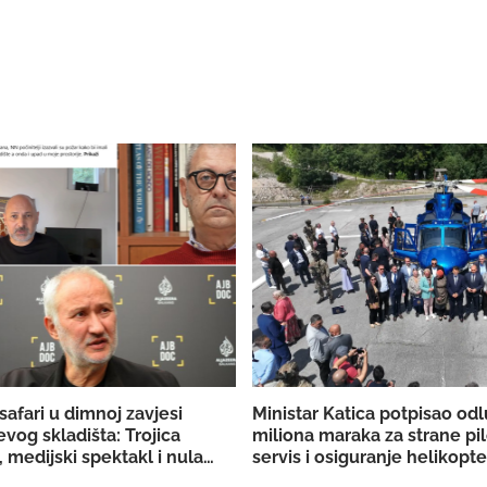
safari u dimnoj zavjesi
Ministar Katica potpisao od
vog skladišta: Trojica
miliona maraka za strane pil
 medijski spektakl i nula
servis i osiguranje helikop
ih dokaza
KS