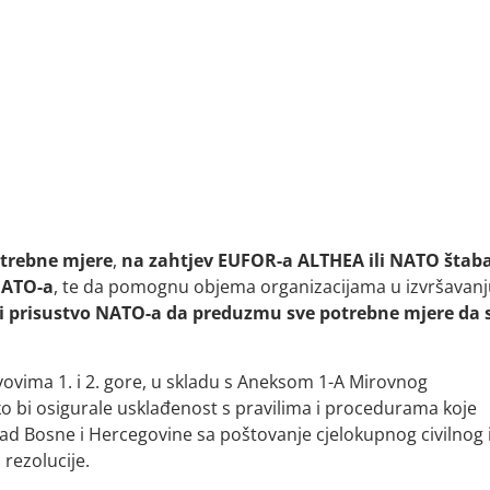
otrebne mjere
,
na zahtjev EUFOR-a ALTHEA ili NATO štab
NATO-a
, te da pomognu objema organizacijama u izvršavan
i prisustvo NATO-a da preduzmu sve potrebne mjere da 
vovima 1. i 2. gore, u skladu s Aneksom 1-A Mirovnog
bi osigurale usklađenost s pravilima i procedurama koje
d Bosne i Hercegovine sa poštovanje cjelokupnog civilnog 
rezolucije.