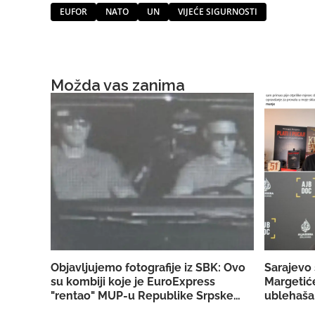
EUFOR
NATO
UN
VIJEĆE SIGURNOSTI
Možda vas zanima
Objavljujemo fotografije iz SBK: Ovo
Sarajevo 
su kombiji koje je EuroExpress
Margetiće
"rentao" MUP-u Republike Srpske za
ublehaša,
akciju u Bugojnu!
konkretn