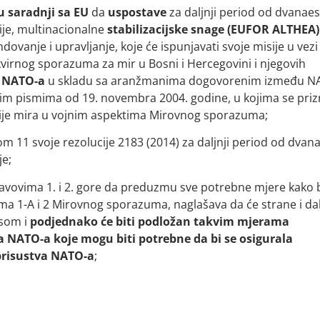
 u saradnji sa EU
da
uspostave
za daljnji period od dvanaes
ije, multinacionalne
stabilizacijske snage (EUFOR ALTHEA)
vanje i upravljanje, koje će ispunjavati svoje misije u vezi
irnog sporazuma za mir u Bosni i Hercegovini i njegovih
a NATO-a
u skladu sa aranžmanima dogovorenim između N
ovim pismima od 19. novembra 2004. godine, u kojima se priz
cije mira u vojnim aspektima Mirovnog sporazuma;
m 11 svoje rezolucije 2183 (2014) za daljnji period od dvan
je;
avovima 1. i 2. gore da preduzmu sve potrebne mjere kako 
ima 1-A i 2 Mirovnog sporazuma, naglašava da će strane i dal
ksom i
podjednako će biti podložan takvim mjerama
 NATO-a koje mogu biti potrebne da bi se osigurala
prisustva NATO-a
;