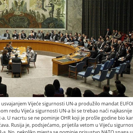
i usvajanjem Vijeće sigurnosti UN-a produžilo mandat EUFO
om redu Vijeća sigurnosti UN-a bi se trebao naći najkasnije
a. U nacrtu se ne pominje OHR koji je prošle godine bio k
va. Rusija je, podsjećamo, prijetila vetom u Vijeću sigurnos
-a. No, nekoliko mjesta se pominje prisustvo NATO snaga u