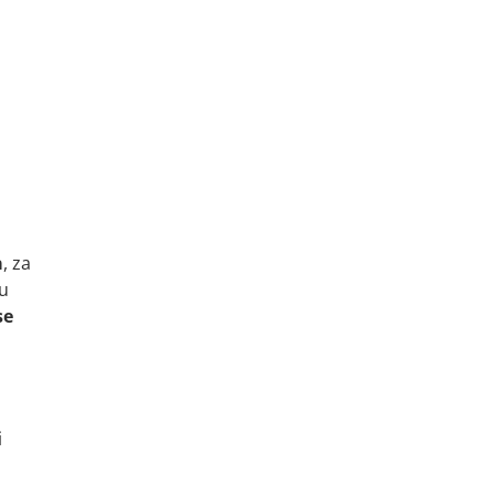
a
, za
ju
se
i