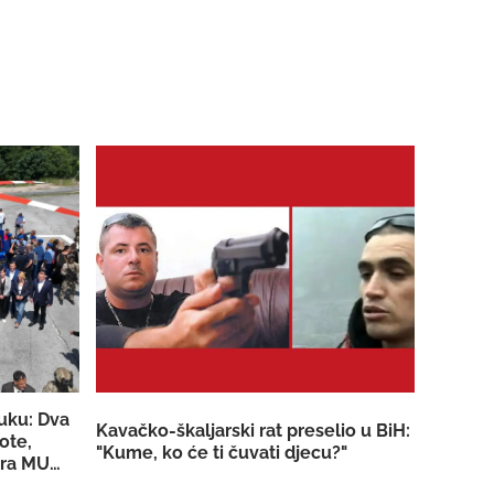
luku: Dva
Kavačko-škaljarski rat preselio u BiH:
ote,
"Kume, ko će ti čuvati djecu?"
tera MUP-a