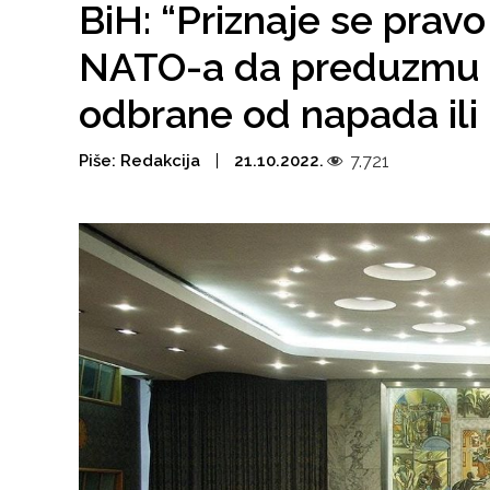
BiH: “Priznaje se prav
NATO-a da preduzmu s
odbrane od napada ili
Piše:
Redakcija
21.10.2022.
7.721