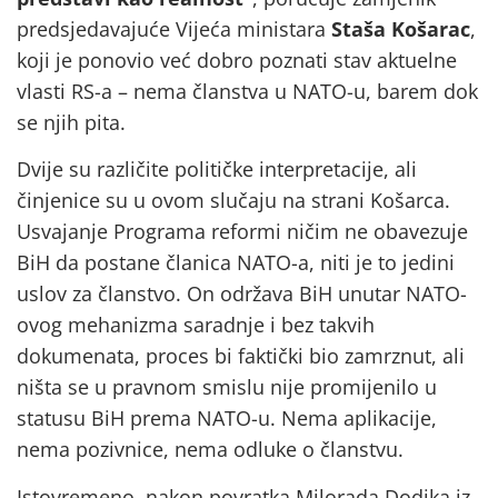
predsjedavajuće Vijeća ministara
Staša Košarac
,
koji je ponovio već dobro poznati stav aktuelne
vlasti RS-a – nema članstva u NATO-u, barem dok
se njih pita.
Dvije su različite političke interpretacije, ali
činjenice su u ovom slučaju na strani Košarca.
Usvajanje Programa reformi ničim ne obavezuje
BiH da postane članica NATO-a, niti je to jedini
uslov za članstvo. On održava BiH unutar NATO-
ovog mehanizma saradnje i bez takvih
dokumenata, proces bi faktički bio zamrznut, ali
ništa se u pravnom smislu nije promijenilo u
statusu BiH prema NATO-u. Nema aplikacije,
nema pozivnice, nema odluke o članstvu.
Istovremeno, nakon povratka Milorada Dodika iz