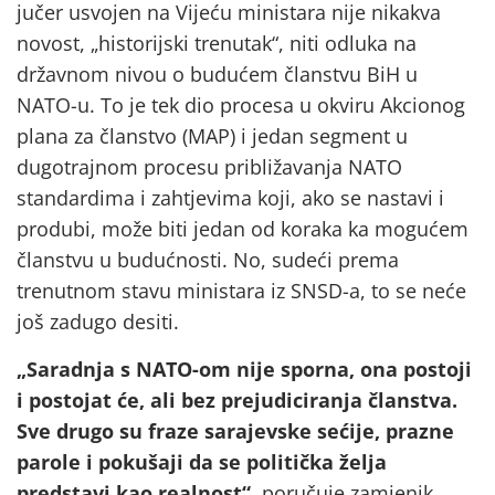
jučer usvojen na Vijeću ministara nije nikakva
novost, „historijski trenutak“, niti odluka na
državnom nivou o budućem članstvu BiH u
NATO-u. To je tek dio procesa u okviru Akcionog
plana za članstvo (MAP) i jedan segment u
dugotrajnom procesu približavanja NATO
standardima i zahtjevima koji, ako se nastavi i
produbi, može biti jedan od koraka ka mogućem
članstvu u budućnosti. No, sudeći prema
trenutnom stavu ministara iz SNSD-a, to se neće
još zadugo desiti.
„Saradnja s NATO-om nije sporna, ona postoji
i postojat će, ali bez prejudiciranja članstva.
Sve drugo su fraze sarajevske sećije, prazne
parole i pokušaji da se politička želja
predstavi kao realnost“
, poručuje zamjenik