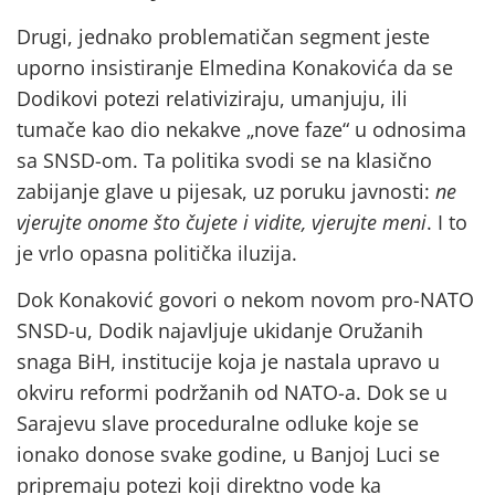
Drugi, jednako problematičan segment jeste
uporno insistiranje Elmedina Konakovića da se
Dodikovi potezi relativiziraju, umanjuju, ili
tumače kao dio nekakve „nove faze“ u odnosima
sa SNSD-om. Ta politika svodi se na klasično
zabijanje glave u pijesak, uz poruku javnosti:
ne
vjerujte onome što čujete i vidite, vjerujte meni
. I to
je vrlo opasna politička iluzija.
Dok Konaković govori o nekom novom pro-NATO
SNSD-u, Dodik najavljuje ukidanje Oružanih
snaga BiH, institucije koja je nastala upravo u
okviru reformi podržanih od NATO-a. Dok se u
Sarajevu slave proceduralne odluke koje se
ionako donose svake godine, u Banjoj Luci se
pripremaju potezi koji direktno vode ka