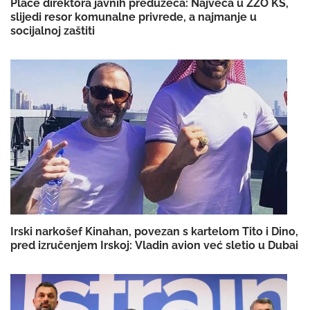
Plaće direktora javnih preduzeća: Najveća u ZZO KS,
slijedi resor komunalne privrede, a najmanje u
socijalnoj zaštiti
Irski narkošef Kinahan, povezan s kartelom Tito i Dino,
pred izručenjem Irskoj: Vladin avion već sletio u Dubai