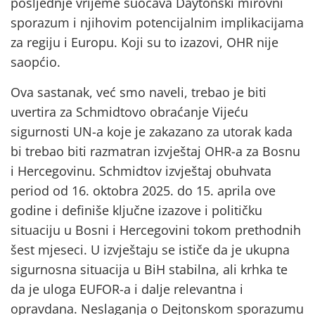
posljednje vrijeme suočava Daytonski mirovni
sporazum i njihovim potencijalnim implikacijama
za regiju i Europu. Koji su to izazovi, OHR nije
saopćio.
Ova sastanak, već smo naveli, trebao je biti
uvertira za Schmidtovo obraćanje Vijeću
sigurnosti UN-a koje je zakazano za utorak kada
bi trebao biti razmatran izvještaj OHR-a za Bosnu
i Hercegovinu. Schmidtov izvještaj obuhvata
period od 16. oktobra 2025. do 15. aprila ove
godine i definiše ključne izazove i političku
situaciju u Bosni i Hercegovini tokom prethodnih
šest mjeseci. U izvještaju se ističe da je ukupna
sigurnosna situacija u BiH stabilna, ali krhka te
da je uloga EUFOR-a i dalje relevantna i
opravdana. Neslaganja o Dejtonskom sporazumu