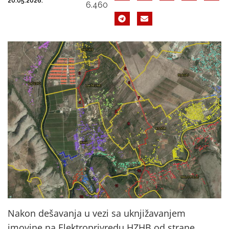
20.05.2026.
6.460
Nakon dešavanja u vezi sa uknjižavanjem
imovine na Elektroprivredu HZHB od strane