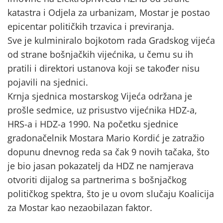
katastra i Odjela za urbanizam, Mostar je postao
epicentar političkih trzavica i previranja.
Sve je kulminiralo bojkotom rada Gradskog vijeća
od strane bošnjačkih vijećnika, u čemu su ih
pratili i direktori ustanova koji se također nisu
pojavili na sjednici.
Krnja sjednica mostarskog Vijeća održana je
prošle sedmice, uz prisustvo vijećnika HDZ-a,
HRS-a i HDZ-a 1990. Na početku sjednice
gradonačelnik Mostara Mario Kordić je zatražio
dopunu dnevnog reda sa čak 9 novih tačaka, što
je bio jasan pokazatelj da HDZ ne namjerava
otvoriti dijalog sa partnerima s bošnjačkog
političkog spektra, što je u ovom slučaju Koalicija
za Mostar kao nezaobilazan faktor.