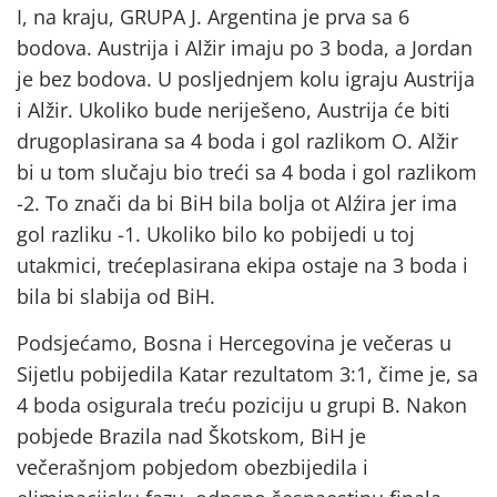
I, na kraju, GRUPA J. Argentina je prva sa 6
bodova. Austrija i Alžir imaju po 3 boda, a Jordan
je bez bodova. U posljednjem kolu igraju Austrija
i Alžir. Ukoliko bude neriješeno, Austrija će biti
drugoplasirana sa 4 boda i gol razlikom O. Alžir
bi u tom slučaju bio treći sa 4 boda i gol razlikom
-2. To znači da bi BiH bila bolja ot Alźira jer ima
gol razliku -1. Ukoliko bilo ko pobijedi u toj
utakmici, trećeplasirana ekipa ostaje na 3 boda i
bila bi slabija od BiH.
Podsjećamo, Bosna i Hercegovina je večeras u
Sijetlu pobijedila Katar rezultatom 3:1, čime je, sa
4 boda osigurala treću poziciju u grupi B. Nakon
pobjede Brazila nad Škotskom, BiH je
večerašnjom pobjedom obezbijedila i