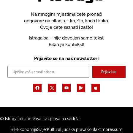
Na mnogim mjestima ćete pronaći
odgovore na pitanja – ko, šta, kada i kako.
Ovdje ćete saznati i zašto!
Istraga.ba – nije dovoljan samo tekst.
Bitan je kontekst!
Prijavite se na naš newsletter!
Prijavi se
© Istraga.ba zadržava sva prava na sadržaj
BiH
Ekonomija
Svijet
Kultura
Ljudska prava
Kontakt
Impressum