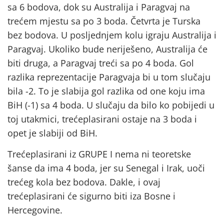
sa 6 bodova, dok su Australija i Paragvaj na
trećem mjestu sa po 3 boda. Četvrta je Turska
bez bodova. U posljednjem kolu igraju Australija i
Paragvaj. Ukoliko bude neriješeno, Australija će
biti druga, a Paragvaj treći sa po 4 boda. Gol
razlika reprezentacije Paragvaja bi u tom slučaju
bila -2. To je slabija gol razlika od one koju ima
BiH (-1) sa 4 boda. U slučaju da bilo ko pobijedi u
toj utakmici, trećeplasirani ostaje na 3 boda i
opet je slabiji od BiH.
Trećeplasirani iz GRUPE I nema ni teoretske
šanse da ima 4 boda, jer su Senegal i Irak, uoči
trećeg kola bez bodova. Dakle, i ovaj
trećeplasirani će sigurno biti iza Bosne i
Hercegovine.