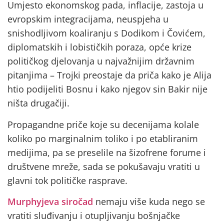
Umjesto ekonomskog pada, inflacije, zastoja u
evropskim integracijama, neuspjeha u
snishodljivom koaliranju s Dodikom i Čovićem,
diplomatskih i lobističkih poraza, opće krize
političkog djelovanja u najvažnijim državnim
pitanjima – Trojki preostaje da priča kako je Alija
htio podijeliti Bosnu i kako njegov sin Bakir nije
ništa drugačiji.
Propagandne priče koje su decenijama kolale
koliko po marginalnim toliko i po etabliranim
medijima, pa se preselile na šizofrene forume i
društvene mreže, sada se pokušavaju vratiti u
glavni tok političke rasprave.
Murphyjeva siročad
nemaju više kuda nego se
vratiti sluđivanju i otupljivanju bošnjačke