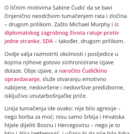
O ličnim motivima Sabine Ćudić da se bavi
činjenično neodrživim tumačenjem rata i zločina
– drugom prilikom. Zašto Michael Murphy i
iz
diplomatskog zagrobnog života ratuje protiv
jedne stranke, SDA
– također, drugom prilikom.
Ovdje valja razmotriti okolnosti i posljedice u
kojima njihove gotovo sinhronizirane izjave
dolaze. Obje izjave, a
naročito Ćudićkino
opravdavanje
, služe otvaranju emotivno
nabijene, nedovršene i nedovršive predizborne,
isključivo unutarbošnjačke priče.
Linija tumačenja ide ovako: nije bilo agresije –
nego borba za moć; nisu samo Srbija i Hrvatska
htjele dijeliti Bosnu i Hercegovinu – nego je to
htio i Alija Izetbegović, i učinio bi da nije bilo Srba