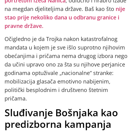
portretom Izeta Nanića
, odlučno i hrabro izađe
na megdan djeliteljima države. Baš kao što
nije
stao prije nekoliko dana u odbranu granice i
pravne države.
Očigledno je da Trojka nakon katastrofalnog
mandata u kojem je sve išlo suprotno njihovim
obećanjima i pričama nema drugog izbora nego
da učini upravo ono za šta su njihove perjanice
godinama optuživale „nacionalne“ stranke:
mobilizacija glasača emotivno nabijenim,
politički besplodnim i društveno štetnim
pričama.
Sluđivanje Bošnjaka kao
predizborna kampanja