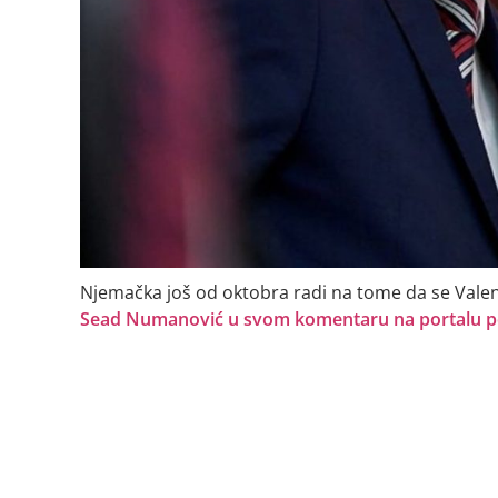
Njemačka još od oktobra radi na tome da se Valen
Sead Numanović u svom komentaru na portalu pol