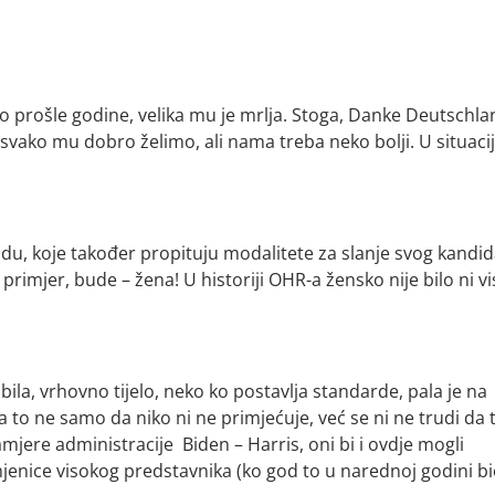
 prošle godine, velika mu je mrlja. Stoga, Danke Deutschla
svako mu dobro želimo, ali nama treba neko bolji. U situacij
nadu, koje također propituju modalitete za slanje svog kandi
primjer, bude – žena! U historiji OHR-a žensko nije bilo ni vi
 bila, vrhovno tijelo, neko ko postavlja standarde, pala je na
 to ne samo da niko ni ne primjećuje, već se ni ne trudi da 
mjere administracije Biden – Harris, oni bi i ovdje mogli
amjenice visokog predstavnika (ko god to u narednoj godini bi