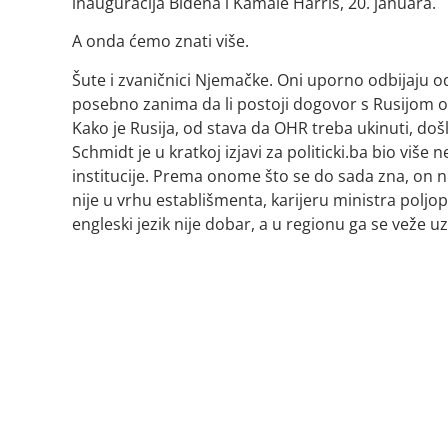
inauguracija Bidena i Kamale Harris, 20. januara.
A onda ćemo znati više.
Šute i zvaničnici Njemačke. Oni uporno odbijaju od
posebno zanima da li postoji dogovor s Rusijom o O
Kako je Rusija, od stava da OHR treba ukinuti, d
Schmidt je u kratkoj izjavi za politicki.ba bio više
institucije. Prema onome što se do sada zna, on nije
nije u vrhu establišmenta, karijeru ministra poljo
engleski jezik nije dobar, a u regionu ga se veže u