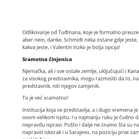
Odlikovanje od Tuđmana, koje je formalno preuzeo
aber nein, danke. Schmidt neka ostane gdje jeste, 
kakva jeste, i Valentin Inzko je bolja opcija!
Sramotna činjenica
Njemačka, ali i sve ostale zemlje, uključujući i Ka
za visokog predstavnika, mogu razmisliti da to, na 
predstavnik, niti njegov zamjenik.
To je već sramotno!
Institucija koja se predstavlja, a i dugo vremena je
ovom velikom ispitu. I u najmanju ruku je čudno da
nepravdu ispravi. Pošto i dalje ne znamo šta su na
napraviti iskorak i u Sarajevo, na poziciju prve z