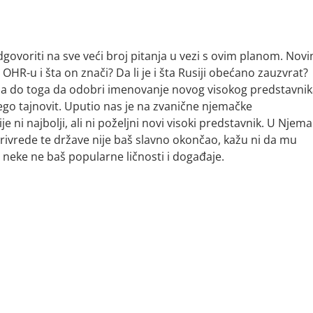
govoriti na sve veći broj pitanja u vezi s ovim planom. Nov
HR-u i šta on znači? Da li je i šta Rusiji obećano zauzvrat?
ošla do toga da odobri imenovanje novog visokog predstavni
 nego tajnovit. Uputio nas je na zvanične njemačke
 ni najbolji, ali ni poželjni novi visoki predstavnik. U Njem
privrede te države nije baš slavno okončao, kažu ni da mu
z neke ne baš popularne ličnosti i događaje.