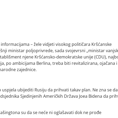
formacijama – žele vidjeti visokog političara Kršćanske
nji ministar poljoprivrede, sada svojevrsni „ministar vanjs
stablišment njene Kršćansko-demokratske unije (CDU), najbo
a, po ambicijama Berlina, treba biti revitalizirana, ojačana i
narodne zajednice.
pjela ubijediti Rusiju da prihvati takav plan. Ne zna se da l
edsjednika Sjedinjenih Američkih Država Joea Bidena da prih
 Vašingtona su da se neće ni oglašavati dok ne prođe