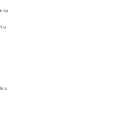
ne na
H u
de u
e