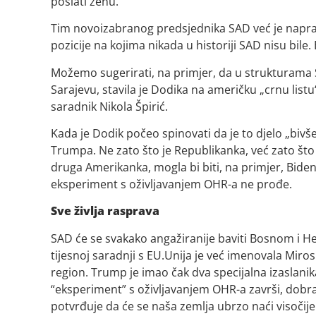
poslati ženu.
Tim novoizabranog predsjednika SAD već je napravio
pozicije na kojima nikada u historiji SAD nisu bile. 
Možemo sugerirati, na primjer, da u strukturama
Sarajevu, stavila je Dodika na američku „crnu listu
saradnik Nikola Špirić.
Kada je Dodik počeo spinovati da je to djelo „bivše
Trumpa. Ne zato što je Republikanka, već zato što
druga Amerikanka, mogla bi biti, na primjer, Bide
eksperiment s oživljavanjem OHR-a ne prođe.
Sve življa rasprava
SAD će se svakako angažiranije baviti Bosnom i H
tijesnoj saradnji s EU.Unija je već imenovala Miros
region. Trump je imao čak dva specijalna izaslani
“eksperiment” s oživljavanjem OHR-a završi, dobra
potvrđuje da će se naša zemlja ubrzo naći visočije 