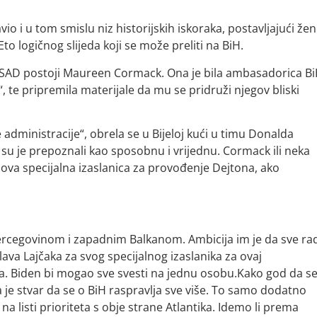
 i u tom smislu niz historijskih iskoraka, postavljajući že
Eto logičnog slijeda koji se može preliti na BiH.
 SAD postoji Maureen Cormack. Ona je bila ambasadorica Bi
“, te pripremila materijale da mu se pridruži njegov bliski
 administracije“, obrela se u Bijeloj kući u timu Donalda
 su je prepoznali kao sposobnu i vrijednu. Cormack ili neka
nova specijalna izaslanica za provođenje Dejtona, ako
ercegovinom i zapadnim Balkanom. Ambicija im je da sve ra
lava Lajčaka za svog specijalnog izaslanika za ovaj
ka. Biden bi mogao sve svesti na jednu osobu.Kako god da s
 je stvar da se o BiH raspravlja sve više. To samo dodatno
na listi prioriteta s obje strane Atlantika. Idemo li prema