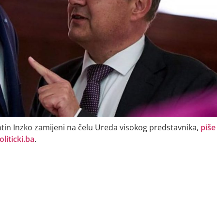
tin Inzko zamijeni na čelu Ureda visokog predstavnika,
piše
iticki.ba
.