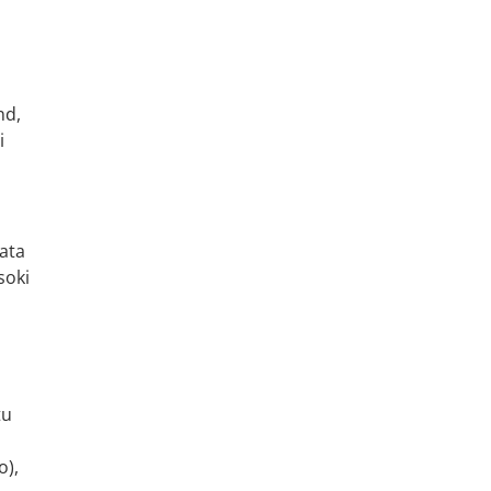
nd,
i
data
soki
tu
o),