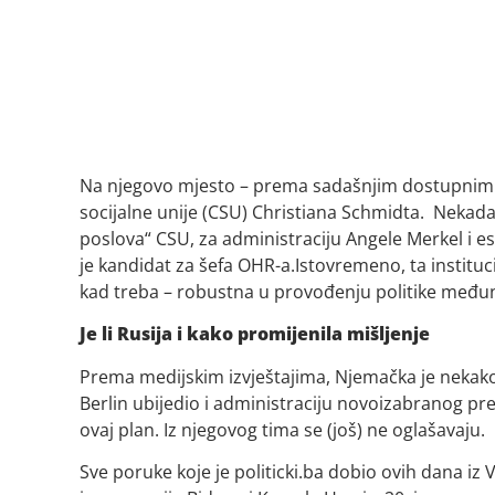
Na njegovo mjesto – prema sadašnjim dostupnim in
socijalne unije (CSU) Christiana Schmidta. Nekadaš
poslova“ CSU, za administraciju Angele Merkel i e
je kandidat za šefa OHR-a.Istovremeno, ta institucij
kad treba – robustna u provođenju politike među
Je li Rusija i kako promijenila mišljenje
Prema medijskim izvještajima, Njemačka je nekako us
Berlin ubijedio i administraciju novoizabranog pr
ovaj plan. Iz njegovog tima se (još) ne oglašavaju.
Sve poruke koje je politicki.ba dobio ovih dana iz