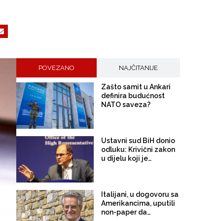
POVEZANO
NAJČITANIJE
Zašto samit u Ankari
definira budućnost
NATO saveza?
Ustavni sud BiH donio
odluku: Krivični zakon
u dijelu koji je
nametnuo Schmidt je
ustavan, neprovođenje
odluka OHR i dalje će
snositi krivičnu
Italijani, u dogovoru sa
odgovornost
Amerikancima, uputili
non-paper da