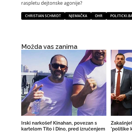
raspletu dejtonske agonije?
CHRISTIAN SCHMIDT
NJEMAČKA
OHR
POLITICKI.B
Možda vas zanima
Irski narkošef Kinahan, povezan s
Zakašnjel
kartelom Tito i Dino, pred izručenjem
'politike