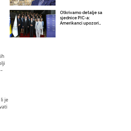
novi pokušaj krajem
juna
Otkrivamo detalje sa
sjednice PIC-a:
Amerikanci upozorili
Evropljane da se
njihova podrška OHR-u
ne uzima zdravo za
gotovo, Nijemci žele
što duže zadržati
Schmidta, Britanci uz
kih
EU, Turci podržali
lji
ostanak "bonskih
 –
ovlasti"
i je
vati