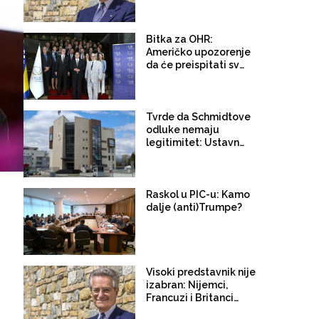
omekšaju stavove EU:
Landi neće poništavati
odluke prethodnih
visokih predstavnika
Bitka za OHR:
dok će Bonske ovlasti
Američko upozorenje
koristiti kao krajnju
da će preispitati svoju
mjeru
ulogu u BiH nije
zastrašilo Evropljane,
Schmidt bi mogao
ostati duže nego što
Tvrde da Schmidtove
se mislilo
odluke nemaju
legitimitet: Ustavni
sud RS-a uputio akt u
kojem traže da visoki
predstavnici prestanu
koristiti svoja široka
Raskol u PIC-u: Kamo
ovlaštenja
dalje (anti)Trumpe?
Visoki predstavnik nije
izabran: Nijemci,
Francuzi i Britanci
sabotirali Amerikance,