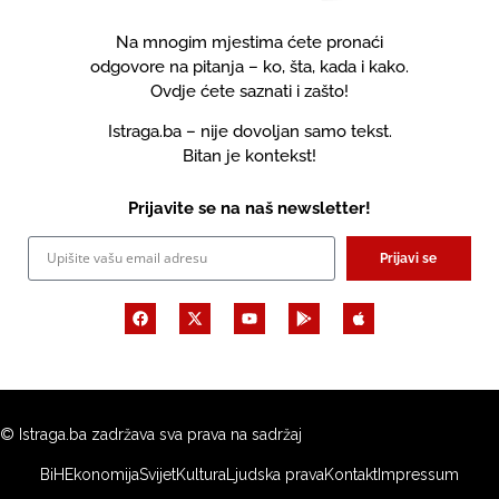
Na mnogim mjestima ćete pronaći
odgovore na pitanja – ko, šta, kada i kako.
Ovdje ćete saznati i zašto!
Istraga.ba – nije dovoljan samo tekst.
Bitan je kontekst!
Prijavite se na naš newsletter!
Prijavi se
© Istraga.ba zadržava sva prava na sadržaj
BiH
Ekonomija
Svijet
Kultura
Ljudska prava
Kontakt
Impressum