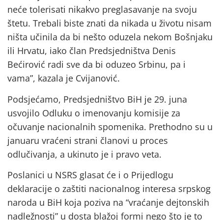
neće tolerisati nikakvo preglasavanje na svoju
štetu. Trebali biste znati da nikada u životu nisam
ništa učinila da bi nešto oduzela nekom Bošnjaku
ili Hrvatu, iako član Predsjedništva Denis
Bećirović radi sve da bi oduzeo Srbinu, pa i
vama”, kazala je Cvijanović.
Podsjećamo, Predsjedništvo BiH je 29. juna
usvojilo Odluku o imenovanju komisije za
očuvanje nacionalnih spomenika. Prethodno su u
januaru vraćeni strani članovi u proces
odlučivanja, a ukinuto je i pravo veta.
Poslanici u NSRS glasat će i o Prijedlogu
deklaracije o zaštiti nacionalnog interesa srpskog
naroda u BiH koja poziva na “vraćanje dejtonskih
nadležnosti” u dosta blažoj formi nego što je to