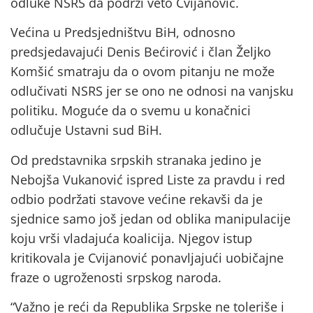
odluke NSRS da podrži veto Cvijanović.
Većina u Predsjedništvu BiH, odnosno
predsjedavajući Denis Bećirović i član Željko
Komšić smatraju da o ovom pitanju ne može
odlučivati NSRS jer se ono ne odnosi na vanjsku
politiku. Moguće da o svemu u konačnici
odlučuje Ustavni sud BiH.
Od predstavnika srpskih stranaka jedino je
Nebojša Vukanović ispred Liste za pravdu i red
odbio podržati stavove većine rekavši da je
sjednice samo još jedan od oblika manipulacije
koju vrši vladajuća koalicija. Njegov istup
kritikovala je Cvijanović ponavljajući uobičajne
fraze o ugroženosti srpskog naroda.
“Važno je reći da Republika Srpske ne toleriše i