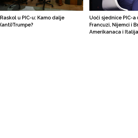
Raskol u PIC-u: Kamo dalje
Uoči sjednice PIC-a 
(anti)Trumpe?
Francuzi, Nijemci i B
Amerikanaca i Italij
srušiti Landija i za 
predstavnika imeno
Troccaza. Turci i Ja
Kanađani kontra. Br
"neodlučni"!