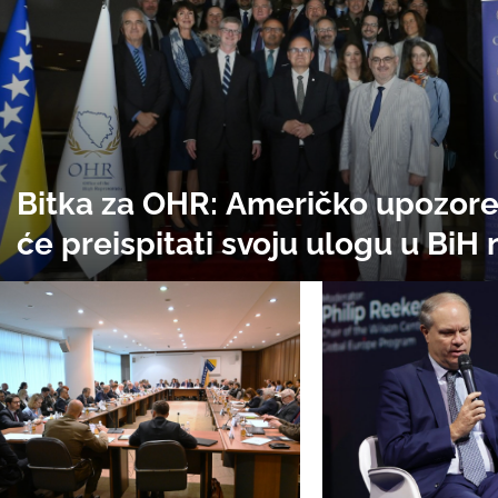
Bitka za OHR: Američko upozore
će preispitati svoju ulogu u BiH n
zastrašilo Evropljane, Schmidt b
mogao ostati duže nego što se m