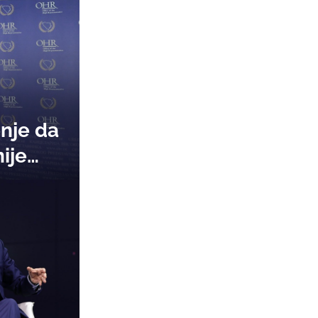
nje da
ije
i
islilo