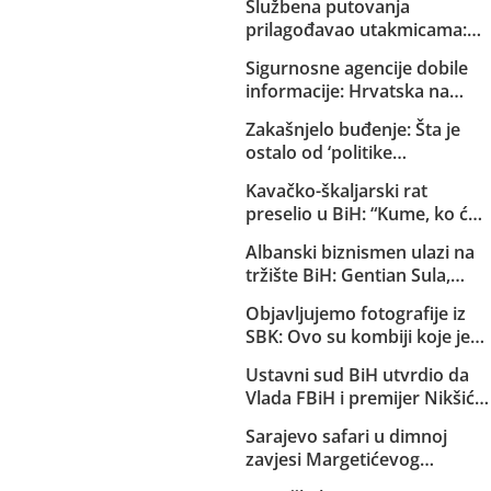
Službena putovanja
prilagođavao utakmicama:
Helez sa saradnicima o
Sigurnosne agencije dobile
državnom trošku pratio
informacije: Hrvatska na
reprezentaciju BiH
Željavi pravi imigracioni
Zakašnjelo buđenje: Šta je
centar kako bi u BiH mogla
ostalo od ‘politike
ilegalno prebacivati migrante
kompromisa’ s HDZ-om i
Kavačko-škaljarski rat
SNSD-om?
preselio u BiH: “Kume, ko će
ti čuvati djecu?”
Albanski biznismen ulazi na
tržište BiH: Gentian Sula,
kojem se sudi zbog korupcije
Objavljujemo fotografije iz
u dvije države, dobio licencu
SBK: Ovo su kombiji koje je
DERK-a za trgovinu strujom
EuroExpress “rentao” MUP-u
Ustavni sud BiH utvrdio da
Republike Srpske za akciju u
Vlada FBiH i premijer Nikšić
Bugojnu!
nisu proveli niz njegovih
Sarajevo safari u dimnoj
odluka: Sud obavijestio
zavjesi Margetićevog
državno Tužilaštvo
skladišta: Trojica ublehaša,