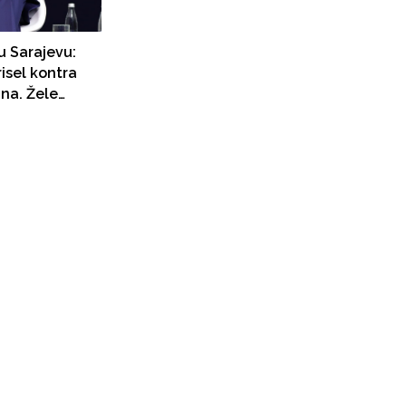
u Sarajevu:
risel kontra
ana. Žele
visokog
vati Renea
panci uz SAD,
itanci