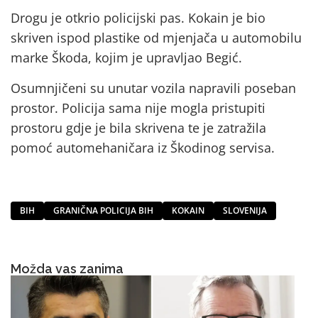
Drogu je otkrio policijski pas. Kokain je bio
skriven ispod plastike od mjenjača u automobilu
marke Škoda, kojim je upravljao Begić.
Osumnjičeni su unutar vozila napravili poseban
prostor. Policija sama nije mogla pristupiti
prostoru gdje je bila skrivena te je zatražila
pomoć automehaničara iz Škodinog servisa.
BIH
GRANIČNA POLICIJA BIH
KOKAIN
SLOVENIJA
Možda vas zanima