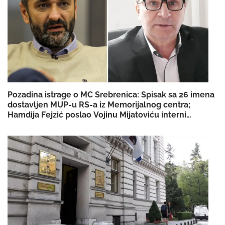
Pozadina istrage o MC Srebrenica: Spisak sa 26 imena
dostavljen MUP-u RS-a iz Memorijalnog centra;
Hamdija Fejzić poslao Vojinu Mijatoviću interni
dokument