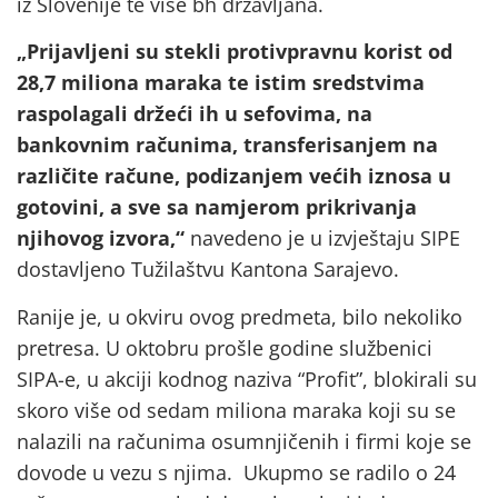
iz Slovenije te više bh državljana.
„Prijavljeni su stekli protivpravnu korist od
28,7 miliona maraka te istim sredstvima
raspolagali držeći ih u sefovima, na
bankovnim računima, transferisanjem na
različite račune, podizanjem većih iznosa u
gotovini, a sve sa namjerom prikrivanja
njihovog izvora,“
navedeno je u izvještaju SIPE
dostavljeno Tužilaštvu Kantona Sarajevo.
Ranije je, u okviru ovog predmeta, bilo nekoliko
pretresa. U oktobru prošle godine službenici
SIPA-e, u akciji kodnog naziva “Profit”, blokirali su
skoro više od sedam miliona maraka koji su se
nalazili na računima osumnjičenih i firmi koje se
dovode u vezu s njima. Ukupmo se radilo o 24