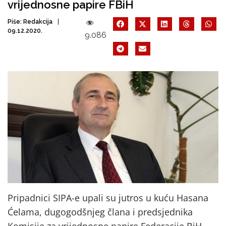
vrijednosne papire FBiH
Piše:
Redakcija
09.12.2020.
9.086
Pripadnici SIPA-e upali su jutros u kuću Hasana
Ćelama, dugogodšnjeg člana i predsjednika
Komisije za vrijednosne papire Federacije BiH,