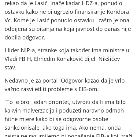
rekao da je Lasić, inače kadar HDZ-a, ponudio
ostavku kako ne bi ugrozio finansiranje Koridora
Vc. Kome je Lasić ponudio ostavku i zašto je ona
odbijena su pitanja na koja javnost do danas nije
dobila odgovor.
I lider NIP-a, stranke koja također ima ministre u
Vladi FBiH, Elmedin Konaković dijeli Nikšićev
stav.
Nedavno je za portal !Odgovor kazao da je vrlo
važno rasvijetliti probleme s EIB-om.
“To je broj jedan prioritet, utvrditi da li ima bilo
kakvih malverzacija i poduzeti naravno odmah
hitne mjere kako bi se odgovorne osobe
sankcionisale, ako toga ima. Ako nema, onda
zaista ne razumijemo ni ponašanje EIB-a koji traži