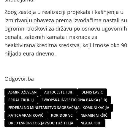
Zbog zastoja u realizaciji projekata i kašnjenja u
izmirivanju obaveza prema izvođačima nastali su
ogromni troškovi za državu po osnovu ugovornih
penala, zateznih kamata i naknada za
neaktivirana kreditna sredstva, koji iznose oko 90
hiljada eura dnevno.
Odgovor.ba
ASMIR DŽEVLAN
AUTOCESTE FBIH
DENIS LASIĆ
ERDAL TRHULJ
EVROPSKA INVESTICIONA BANKA (EIB)
FEDERALNO MINISTARSTVO SAOBRAĆAJA I KOMUNIKACIJA
KATICA VRANJKOVIĆ
KORIDOR VC
NERMIN NIKŠIĆ
URED EVROPSKOG JAVNOG TUŽITELJA
VLADA FBIH