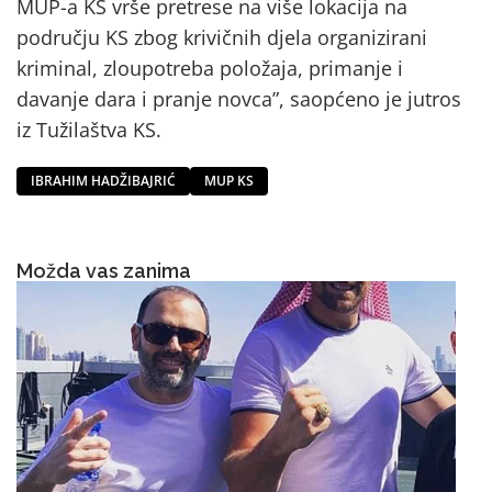
MUP-a KS vrše pretrese na više lokacija na
području KS zbog krivičnih djela organizirani
kriminal, zloupotreba položaja, primanje i
davanje dara i pranje novca”, saopćeno je jutros
iz Tužilaštva KS.
IBRAHIM HADŽIBAJRIĆ
MUP KS
Možda vas zanima