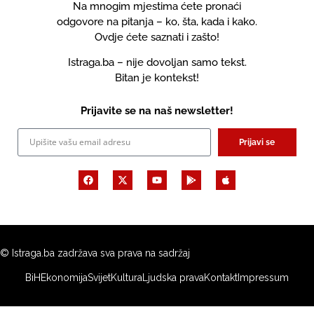
Na mnogim mjestima ćete pronaći
odgovore na pitanja – ko, šta, kada i kako.
Ovdje ćete saznati i zašto!
Istraga.ba – nije dovoljan samo tekst.
Bitan je kontekst!
Prijavite se na naš newsletter!
Prijavi se
© Istraga.ba zadržava sva prava na sadržaj
BiH
Ekonomija
Svijet
Kultura
Ljudska prava
Kontakt
Impressum