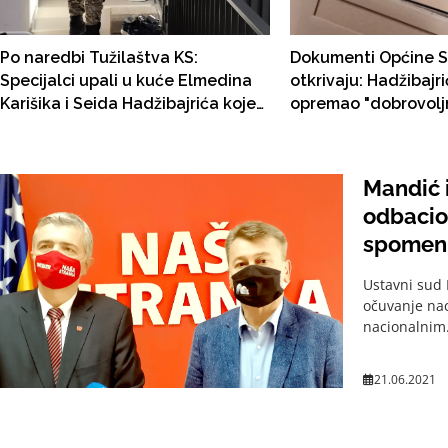
Po naredbi Tužilaštva KS:
Dokumenti Općine S
Specijalci upali u kuće Elmedina
otkrivaju: Hadžibajr
Karišika i Seida Hadžibajrića koje
opremao "dobrovoljn
je državni tužilac Džermin Pašić
Civilne zaštite, oruž
nedavno pustio na slobodu.
u Sky , u komunikaci
Karišik povezan sa pranjem novca
kartela Tito i Dino!
Mandić 
narko kartela Tito i Dino. U Sky
odbacio
aplikaciji govorio o finansiranju
spomen
NiP-a narko novcem!
Ustavni sud 
očuvanje nac
nacionalnim.
21.06.2021