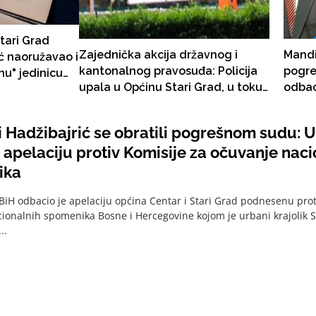
tari Grad
Zajednička akcija državnog i
Mandić
ić naoružavao i
kantonalnog pravosuđa: Policija
pogre
u" jedinicu
upala u Općinu Stari Grad, u toku
odbac
je se pominje i
pretres i privatnih objekata
za oč
ji članova
načelnika Ibrahima Hadžibajrića
spom
i Hadžibajrić se obratili pogrešnom sudu: U
 apelaciju protiv Komisije za očuvanje naci
ika
BiH odbacio je apelaciju općina Centar i Stari Grad podnesenu pro
ionalnih spomenika Bosne i Hercegovine kojom je urbani krajolik 
..