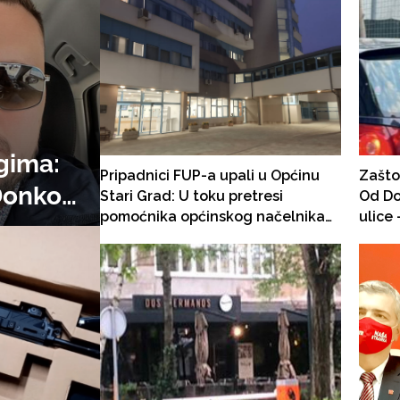
gima:
Pripadnici FUP-a upali u Općinu
Zašto
 Đonko
Stari Grad: U toku pretresi
Od Do
pomoćnika općinskog načelnika
ulice
vao iz
Ibrahima Hadžibajrića
bilbor