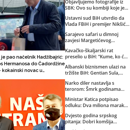
Objavljujemo fotografije iz
SBK: Ovo su kombiji koje je
EuroExpress “rentao” MUP-u
Ustavni sud BiH utvrdio da
Republike Srpske za akciju u
Vlada FBiH i premijer Nikšić
Bugojnu!
nisu proveli niz njegovih
Sarajevo safari u dimnoj
odluka: Sud obavijestio
zavjesi Margetićevog
državno Tužilaštvo
skladišta: Trojica ublehaša,
Kavačko-škaljarski rat
medijski spektakl i nula
preselio u BiH: “Kume, ko će
 je pao načelnik Hadžibajrić:
konkretnih dokaza
ti čuvati djecu?”
s Hermanosa do Čadordžine
Albanski biznismen ulazi na
 - kokainski novac u
tržište BiH: Gentian Sula,
dima i građevini!
kojem se sudi zbog korupcije
Narko diler nastavlja s
u dvije države, dobio licencu
terorom: Šmrk godinama
DERK-a za trgovinu strujom
nekažnjeno zlostavlja
Ministar Katica potpisao
Sarajlije i snima svoje
odluku: Dva miliona maraka
brutalne akcije!
za strane pilote, servis i
Dvjesto godina srpskog
osiguranje helikoptera MUP-
pitanja: Dobri komšija
a KS
Aleksandar Vučić