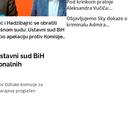
Pod krinkom pratnje
Aleksandra Vučiča:
Naoružana formacija iz RS
Objavljujemo Sky dokaze o
upala u Federaciju. Kretali se
 i Hadžibajrić se obratili
kriminalu Admira
kvadovima i pješke po šumi
šnom sudu: Ustavni sud BiH
Arnautovića: “Šmrk se hvali
oko Bugojna. Specijalci MUP-
io apelaciju protiv Komisije
da je finansirao
a SBK-a ih otjerali iz Kantona!
Konakovićevu kampanju”…
uvanje nacionalnih
“Pjevačicu Senidah polijte
enika
stavni sud BiH
kiselinom i izbijte joj sve
zube”… “Kokain je beton. Ide
onalnih
kilogram za Split”
tiv Odluke Komisije za
Sarajeva proglašen