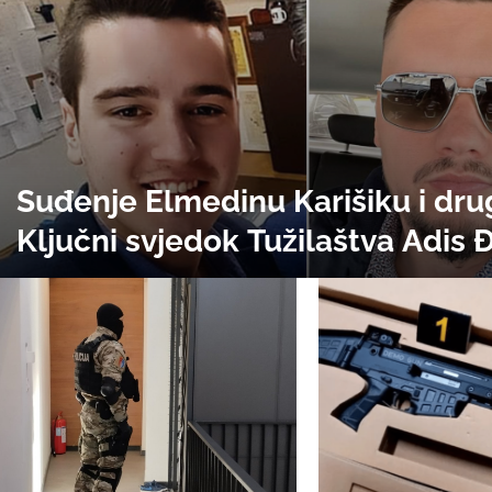
Suđenje Elmedinu Karišiku i dru
Ključni svjedok Tužilaštva Adis
nije se pojavio na ročištu, otputo
BiH „zbog posla”