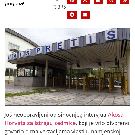
30.03.2026.
3.385
Još neoporavljeni od sinoćnjeg intervjua
Akosa
Horvata za Istragu sedmice
, koji je vrlo otvoreno
govorio o malverzacijama vlasti u namjenskoj