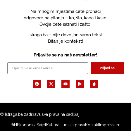
Na mnogim mjestima ćete pronaći
odgovore na pitanja – ko, šta, kada i kako.
Ovdje ćete saznati i zašto!
Istraga.ba – nije dovoljan samo tekst.
Bitan je kontekst!
Prijavite se na naš newsletter!
Prijavi se
© Istraga.ba zadržava sva prava na sadržaj
BiH
Ekonomija
Svijet
Kultura
Ljudska prava
Kontakt
Impressum