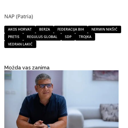
NAP (Patria)
AKOS HORVAT
BERZA
FEDERACIJA BIH
NERMIN NIKŠIĆ
PRETIS
REGULUS GLOBAL
SDP
TROJKA
VEDRAN LAKIĆ
Možda vas zanima