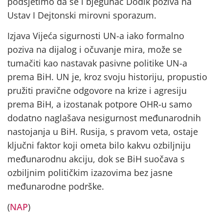
podsjetimo da se i bjegunac Dodik poziva na
Ustav I Dejtonski mirovni sporazum.
Izjava Vijeća sigurnosti UN-a iako formalno
poziva na dijalog i očuvanje mira, može se
tumačiti kao nastavak pasivne politike UN-a
prema BiH. UN je, kroz svoju historiju, propustio
pružiti pravične odgovore na krize i agresiju
prema BiH, a izostanak potpore OHR-u samo
dodatno naglašava nesigurnost međunarodnih
nastojanja u BiH. Rusija, s pravom veta, ostaje
ključni faktor koji ometa bilo kakvu ozbiljniju
međunarodnu akciju, dok se BiH suočava s
ozbiljnim političkim izazovima bez jasne
međunarodne podrške.
(
NAP
)