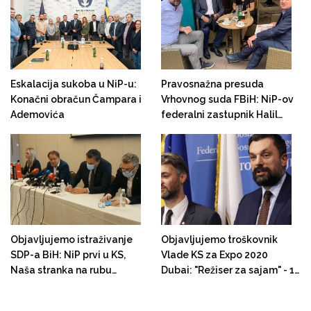
pozicijom u BH Telecomu
Eskalacija sukoba u NiP-u:
Pravosnažna presuda
Konačni obračun Čampara i
Vrhovnog suda FBiH: NiP-ov
Ademovića
federalni zastupnik Halil
Bajramović osuđen na tri
godine zatvora zbog
obmane pri davanju kredita,
mora u zatvor i ostaje bez
mandata
Objavljujemo istraživanje
Objavljujemo troškovnik
SDP-a BiH: NiP prvi u KS,
Vlade KS za Expo 2020
Naša stranka na rubu
Dubai: "Režiser za sajam" - 15
cenzusa, Nermin Nikšić
hiljada KM, eksterni
najnepopularniji SDP-ovac,
konsultant 15 hiljada KM,