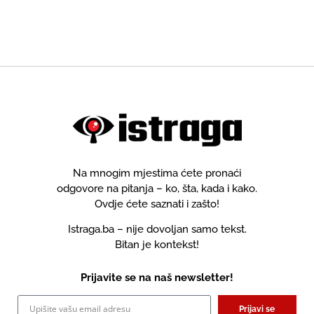
Narod i pravda "otima"
usluge "live stream"
glasove ljevice
prijenosa 30 hiljada KM,
nepredviđeni troškovi 150
hiljada KM, kokteli 60 hiljada
KM ...
Na mnogim mjestima ćete pronaći
odgovore na pitanja – ko, šta, kada i kako.
Ovdje ćete saznati i zašto!
Istraga.ba – nije dovoljan samo tekst.
Bitan je kontekst!
Prijavite se na naš newsletter!
Prijavi se