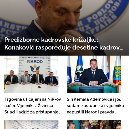
Predizborne kadrovske križaljke:
Konaković raspoređuje desetine kadrova
u MVP i DKP mreži; zaposlena i bivša
urednica „Večernjeg lista“ Valentina
Rupčić
Trgovina uticajem na NiP-ov
Sin Kemala Ademovića i još
način: Vijećnik iz Živinica
sedam zastupnika i vijećnika
Suad Hadžić za pristupanje
napustili Narod i pravdu
Konakovićevoj stranci
zbog "bratoubilačkog" rata u
nagrađen rukovodećom
stranci