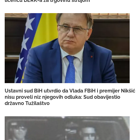
licencu DERK-a za trgovinu strujom
Ustavni sud BiH utvrdio da Vlada FBiH i premijer Nikšić
nisu proveli niz njegovih odluka: Sud obavijestio
državno Tužilaštvo