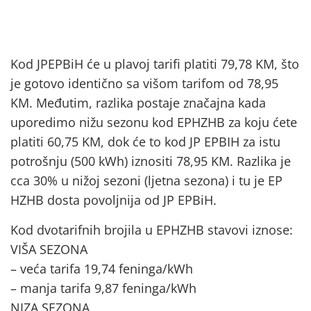
Kod JPEPBiH će u plavoj tarifi platiti 79,78 KM, što
je gotovo identično sa višom tarifom od 78,95
KM. Međutim, razlika postaje značajna kada
uporedimo nižu sezonu kod EPHZHB za koju ćete
platiti 60,75 KM, dok će to kod JP EPBIH za istu
potrošnju (500 kWh) iznositi 78,95 KM. Razlika je
cca 30% u nižoj sezoni (ljetna sezona) i tu je EP
HZHB dosta povoljnija od JP EPBiH.
Kod dvotarifnih brojila u EPHZHB stavovi iznose:
VIŠA SEZONA
– veća tarifa 19,74 feninga/kWh
– manja tarifa 9,87 feninga/kWh
NIZA SEZONA