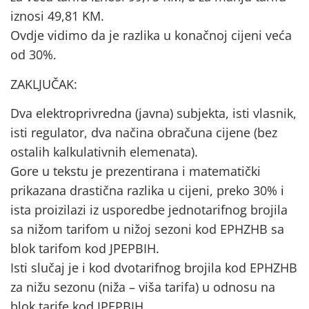
iznosi 49,81 KM.
Ovdje vidimo da je razlika u konačnoj cijeni veća
od 30%.
ZAKLJUČAK:
Dva elektroprivredna (javna) subjekta, isti vlasnik,
isti regulator, dva načina obračuna cijene (bez
ostalih kalkulativnih elemenata).
Gore u tekstu je prezentirana i matematički
prikazana drastična razlika u cijeni, preko 30% i
ista proizilazi iz usporedbe jednotarifnog brojila
sa nižom tarifom u nižoj sezoni kod EPHZHB sa
blok tarifom kod JPEPBIH.
Isti slučaj je i kod dvotarifnog brojila kod EPHZHB
za nižu sezonu (niža – viša tarifa) u odnosu na
blok tarife kod JPEPBIH.