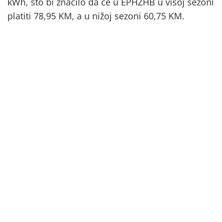
kWh, što bi značilo da će u EPHZHB u višoj sezoni
platiti 78,95 KM, a u nižoj sezoni 60,75 KM.