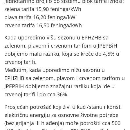
jednotarifno brojilo po sistemu blok tarife iznosi:
zelena tarifa 15,90 feninga/kWh
plava tarifa 16,20 feninga/kW
crvena tarifa 16,50 feninga/kWh
Kada uporedimo višu sezonu u EPHZHB sa
zelenom, plavom i crvenom tarifom u JPEPBiH
dobijemo malu razliku, koja se kreće do 4,5% u
crvenoj tarifi.
Međutim, kada uporedimo nižu sezonu u
EPHZHB sa zelenom, plavom i crvenom tarifom u
JPEPBiH dobijemo značajnu razliku koja ide u
crvenoj tarifi i do cca 36%.
Prosječan potrošač koji živi u kući/stanu i koristi
električnu energiju za osnovne životne potrebe
(bez grijanja ili hlađenja) može potrošiti cca 500