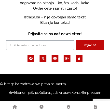
odgovore na pitanja – ko, šta, kada i kako.
Ovdje ćete saznati i zašto!
Istraga.ba – nije dovoljan samo tekst.
Bitan je kontekst!
Prijavite se na naš newsletter!
Prijavi se
© Istraga.ba zadržava sva prava na sadržaj
BiH
Ekonomija
Svijet
Kultura
Ljudska prava
Kontakt
Impressum