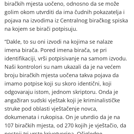
biračkih mjesta uočeno, odnosno da se može
golim okom utvrditi da ima čudnih pokazatelja i
pojava na izvodima iz Centralnog biračkog spiska
na kojem se birači potpisuju.
“Dakle, to su oni izvodi na kojima se nalaze
imena birača. Pored imena birača, se pri
identifikaciji, vrši potpisivanje na samom izvodu.
Naši kontrolori su nam ukazali da je na većem
broju biračkih mjesta uočena takva pojava da
imamo potpise koji su skoro identični, koji
odgovaraju istom, jednom skriptoru. Onda je
angažiran sudski vještak koji je kriminalističke
struke pod oblasti vještačenje novca,
dokumenata i rukopisa. On je utvrdio da je na
107 biračkih mjesta, od 270 kojih je vještačio, da
postoji tri vrste krivotvorina. Očigledne