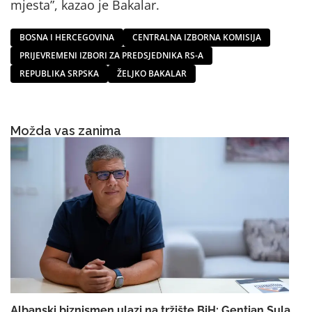
mjesta”, kazao je Bakalar.
BOSNA I HERCEGOVINA
CENTRALNA IZBORNA KOMISIJA
PRIJEVREMENI IZBORI ZA PREDSJEDNIKA RS-A
REPUBLIKA SRPSKA
ŽELJKO BAKALAR
Možda vas zanima
Albanski biznismen ulazi na tržište BiH: Gentian Sula,