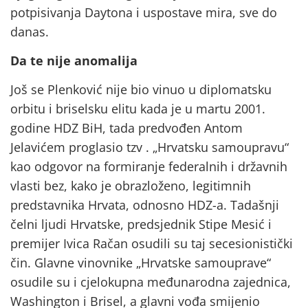
potpisivanja Daytona i uspostave mira, sve do
danas.
Da te nije anomalija
Još se Plenković nije bio vinuo u diplomatsku
orbitu i briselsku elitu kada je u martu 2001.
godine HDZ BiH, tada predvođen Antom
Jelavićem proglasio tzv . „Hrvatsku samoupravu“
kao odgovor na formiranje federalnih i državnih
vlasti bez, kako je obrazloženo, legitimnih
predstavnika Hrvata, odnosno HDZ-a. Tadašnji
čelni ljudi Hrvatske, predsjednik Stipe Mesić i
premijer Ivica Račan osudili su taj secesionistički
čin. Glavne vinovnike „Hrvatske samouprave“
osudile su i cjelokupna međunarodna zajednica,
Washington i Brisel, a glavni vođa smijenio