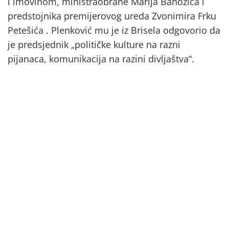
i imovinom, ministraobrane Marija Banožića i
predstojnika premijerovog ureda Zvonimira Frku
Petešića . Plenković mu je iz Brisela odgovorio da
je predsjednik „političke kulture na razni
pijanaca, komunikacija na razini divljaštva“.