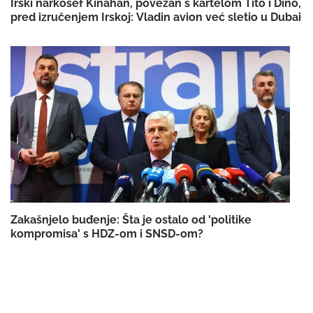
Irski narkošef Kinahan, povezan s kartelom Tito i Dino,
pred izručenjem Irskoj: Vladin avion već sletio u Dubai
Zakašnjelo buđenje: Šta je ostalo od 'politike
kompromisa' s HDZ-om i SNSD-om?