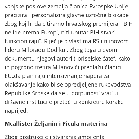
vanjske poslove zemalja članica Evrospke Unije
precizira i personalizira glavne uzročne blokade
zbog kojih, da citiramo hrvatskog premijera, „BiH
ne ide prema Europi, niti unutar BiH stvari
funkcioniraju“. Riječ je o vlastima RS i njihovom
lideru Miloradu Dodiku . Zbog toga u ovom
dokumentu njegovi autori („briselske ćate“, kako
ih pogrdno tretira Milanović) predlažu članici
EU„da planiraju intenziviranje napora za
olakšavanje kako bi se opredjeljene rukovodstva
Republike Srpske da se u potpunosti vrati u
državne institucije pretoči u konkretne korake
naprijed.
Mcallister Željanin i Picula materina
Zbog opstrukcije i stvaranja ambijenta