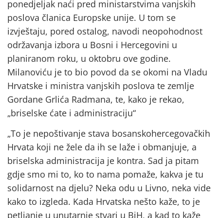
ponedjeljak naći pred ministarstvima vanjskih
poslova članica Europske unije. U tom se
izvještaju, pored ostalog, navodi neopohodnost
održavanja izbora u Bosni i Hercegovini u
planiranom roku, u oktobru ove godine.
Milanoviću je to bio povod da se okomi na Vladu
Hrvatske i ministra vanjskih poslova te zemlje
Gordane Grlića Radmana, te, kako je rekao,
„briselske ćate i administraciju“
„To je nepoštivanje stava bosanskohercegovačkih
Hrvata koji ne žele da ih se laže i obmanjuje, a
briselska administracija je kontra. Sad ja pitam
gdje smo mi to, ko to nama pomaže, kakva je tu
solidarnost na djelu? Neka odu u Livno, neka vide
kako to izgleda. Kada Hrvatska nešto kaže, to je
petljanje u unutarnje stvari u BiH, a kad to kaže