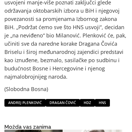
usvojeni manje-više poznati zaključci glede
održavanja oktobarskih izbora u BiH i njegovoj
povezanosti sa promjenama Izbornog zakona
BiH. „Podržat ćemo sve što HNS usvoji“, decidan
je „na neviđeno“ bio Milanović. Plenković će, pak,
učiniti sve da naredne korake Dragana Čovića
Briselu i široj međunarodnoj zajendici predstavi
kao iznuđene, bezmalo, sasilačke po sudbinu i
budućnost Bosne i Hercegovine i njenog
najmalobrojnijeg naroda.
(Slobodna Bosna)
ANDREJ PLENKOVIĆ
DRAGAN ČOVIĆ
HDZ
HNS
Možda vas zanima