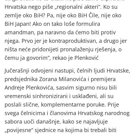
Hrvatska nego piše „regionalni akteri“. Ko su
zemlje oko BiH? Pa, nije oko BiH Čile, nije oko
BiH Japan! Ako on tako loše formulira
amandman, pa naravno da ćemo biti protiv
njega. Prvo jer je kontraproduktivan, a drugo jer
ništa neće pridonijeti pronalaženju rješenja, o
čemu ja govorim”, rekao je Plenković
Jučerašnji odvojeni nastupi, čelnih ljudi Hrvatske,
predsjednika Zorana Milanovića i premijera
Andreje Plenkovića, sasvim sigurno nisu bili
vremenski sinhronizirani i usklađeni, ali su
poslali slične, komplementarne poruke. Prije
svega čelnicima i članovima Hrvatskog narodnog
sabora uoči današnje, kako se najavljuje
„povijesne“ sjednice na kojima bi trebali biti