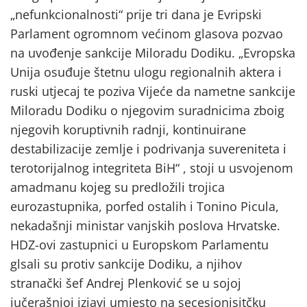
„nefunkcionalnosti“ prije tri dana je Evripski
Parlament ogromnom većinom glasova pozvao
na uvođenje sankcije Miloradu Dodiku. „Evropska
Unija osuđuje štetnu ulogu regionalnih aktera i
ruski utjecaj te poziva Vijeće da nametne sankcije
Miloradu Dodiku o njegovim suradnicima zboig
njegovih koruptivnih radnji, kontinuirane
destabilizacije zemlje i podrivanja suvereniteta i
terotorijalnog integriteta BiH“ , stoji u usvojenom
amadmanu kojeg su predložili trojica
eurozastupnika, porfed ostalih i Tonino Picula,
nekadašnji ministar vanjskih poslova Hrvatske.
HDZ-ovi zastupnici u Europskom Parlamentu
glsali su protiv sankcije Dodiku, a njihov
stranački šef Andrej Plenković se u sojoj
jučerašnjoj izjavi umjesto na secesionisitčku