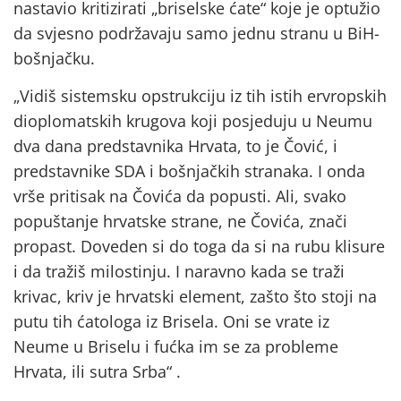
nastavio kritizirati „briselske ćate“ koje je optužio
da svjesno podržavaju samo jednu stranu u BiH-
bošnjačku.
„Vidiš sistemsku opstrukciju iz tih istih ervropskih
dioplomatskih krugova koji posjeduju u Neumu
dva dana predstavnika Hrvata, to je Čović, i
predstavnike SDA i bošnjačkih stranaka. I onda
vrše pritisak na Čovića da popusti. Ali, svako
popuštanje hrvatske strane, ne Čovića, znači
propast. Doveden si do toga da si na rubu klisure
i da tražiš milostinju. I naravno kada se traži
krivac, kriv je hrvatski element, zašto što stoji na
putu tih ćatologa iz Brisela. Oni se vrate iz
Neume u Briselu i fućka im se za probleme
Hrvata, ili sutra Srba“ .