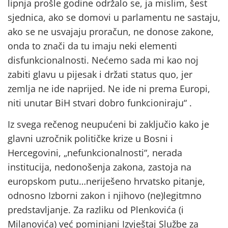
lipnja prošle godine održalo se, ja mislim, šest
sjednica, ako se domovi u parlamentu ne sastaju,
ako se ne usvajaju proračun, ne donose zakone,
onda to znači da tu imaju neki elementi
disfunkcionalnosti. Nećemo sada mi kao noj
zabiti glavu u pijesak i držati status quo, jer
zemlja ne ide naprijed. Ne ide ni prema Europi,
niti unutar BiH stvari dobro funkcioniraju“ .
Iz svega rečenog neupućeni bi zaključio kako je
glavni uzročnik političke krize u Bosni i
Hercegovini, „nefunkcionalnosti“, nerada
institucija, nedonošenja zakona, zastoja na
europskom putu…neriješeno hrvatsko pitanje,
odnosno Izborni zakon i njihovo (ne)legitmno
predstavljanje. Za razliku od Plenkovića (i
Milanovića) već pominjani Izvještaj Službe za