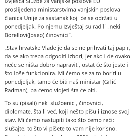
Izvješća Službe za vanjske poslove EU
proslijeđena ministarstvima vanjskih poslova
članica Unije za sastanak koji će se održati u
ponedjeljak. Po njemu Izvještaj su radili „neki
Borellovi(Josep) činovnici“.
„Stav hrvatske Vlade je da se ne prihvati taj papir,
da se ako treba odgoditi izbori, jer ako i de ovako
neće se ništa dobro napraviti, ostat će što jeste i
što loše funkcionira. Mi ćemo se za to boriti u
ponedjeljak, tamo će biti naš ministar (Grlić
Radman), pa ćemo vidjeti šta će biti.
To su (pisali) neki službenici, činovnici,
diplomate, šta li već, koji nešto pišu i iznose svoj
stav. Mi ćemo nastupiti tako što ćemo reći:
slušajte, to što vi pišete to vam nije korisno.