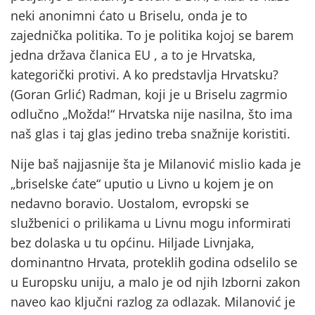
neki anonimni ćato u Briselu, onda je to
zajednička politika. To je politika kojoj se barem
jedna država članica EU , a to je Hrvatska,
kategorički protivi. A ko predstavlja Hrvatsku?
(Goran Grlić) Radman, koji je u Briselu zagrmio
odlučno „Možda!“ Hrvatska nije nasilna, što ima
naš glas i taj glas jedino treba snažnije koristiti.
Nije baš najjasnije šta je Milanović mislio kada je
„briselske ćate“ uputio u Livno u kojem je on
nedavno boravio. Uostalom, evropski se
službenici o prilikama u Livnu mogu informirati
bez dolaska u tu općinu. Hiljade Livnjaka,
dominantno Hrvata, proteklih godina odselilo se
u Europsku uniju, a malo je od njih Izborni zakon
naveo kao ključni razlog za odlazak. Milanović je