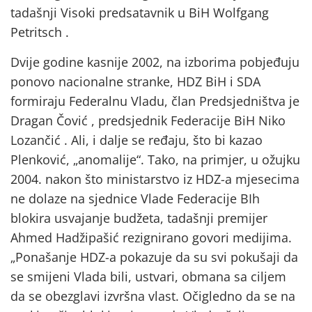
tadašnji Visoki predsatavnik u BiH Wolfgang
Petritsch .
Dvije godine kasnije 2002, na izborima pobjeđuju
ponovo nacionalne stranke, HDZ BiH i SDA
formiraju Federalnu Vladu, član Predsjedništva je
Dragan Čović , predsjednik Federacije BiH Niko
Lozančić . Ali, i dalje se ređaju, što bi kazao
Plenković, „anomalije“. Tako, na primjer, u ožujku
2004. nakon što ministarstvo iz HDZ-a mjesecima
ne dolaze na sjednice Vlade Federacije BIh
blokira usvajanje budžeta, tadašnji premijer
Ahmed Hadžipašić rezignirano govori medijima.
„Ponašanje HDZ-a pokazuje da su svi pokušaji da
se smijeni Vlada bili, ustvari, obmana sa ciljem
da se obezglavi izvršna vlast. Očigledno da se na