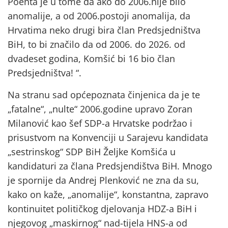
Poenta je u tome da ako do 2006.nije bilo
anomalije, a od 2006.postoji anomalija, da
Hrvatima neko drugi bira član Predsjedništva
BiH, to bi značilo da od 2006. do 2026. od
dvadeset godina, Komšić bi 16 bio član
Predsjedništva! “.
Na stranu sad općepoznata činjenica da je te
„fatalne“, „nulte“ 2006.godine upravo Zoran
Milanović kao šef SDP-a Hrvatske podržao i
prisustvom na Konvenciji u Sarajevu kandidata
„sestrinskog“ SDP BiH Željke Komšića u
kandidaturi za člana Predsjendištva BiH. Mnogo
je spornije da Andrej Plenković ne zna da su,
kako on kaže, „anomalije“, konstantna, zapravo
kontinuitet političkog djelovanja HDZ-a BiH i
njegovog „maskirnog“ nad-tijela HNS-a od