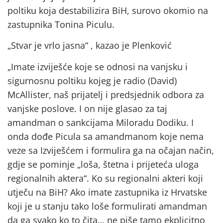
poltiku koja destabilizira BiH, surovo okomio na
zastupnika Tonina Piculu.
„Stvar je vrlo jasna“ , kazao je Plenković
„Imate izviješće koje se odnosi na vanjsku i
sigurnosnu poltiku kojeg je radio (David)
McAllister, naš prijatelj i predsjednik odbora za
vanjske poslove. I on nije glasao za taj
amandman o sankcijama Miloradu Dodiku. I
onda dođe Picula sa amandmanom koje nema
veze sa Izviješćem i formulira ga na očajan način,
gdje se pominje „loša, štetna i prijeteća uloga
regionalnih aktera“. Ko su regionalni akteri koji
utječu na BiH? Ako imate zastupnika iz Hrvatske
koji je u stanju tako loše formulirati amandman
da ga svako ko to čita… ne piše tamo ekplicitno