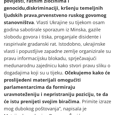
povijesti, ratnim zločinima i
genocidu,diskriminaciji, kršenju temeljnih
ljudskih prava,prvenstveno ruskog govomog
stanovništva
. Vlasti Ukrajine su tijekom osam
godina sabotirale sporazum iz Minska, gazile
slobodu govora i tiska, proganjale disidente i
raspirivale gradanski rat. Istodobno, ukrajinske
vlasti i popustljive zapadne zemlje organizirale su
pravu informacijsku blokadu, sprječavajući
medunarodnu zajednicu kako stvori pravu sliku o
dogadajima koji su u tijeku.
Očekujemo kako će
proslijedeni materijali omogućiti
parlamentarcima da formiraju
uravnoteženiju i nepristraniju poziciju, te da
će istu prenijeti svojim biračima
. Primite izraze
mog dubokog poštovanja”, napisala je