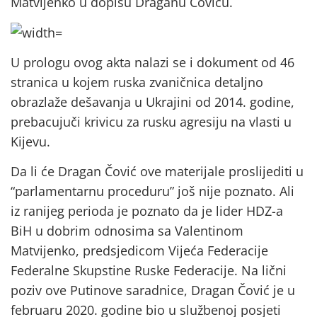
Matvijenko u dopisu Draganu Čoviću.
U prologu ovog akta nalazi se i dokument od 46
stranica u kojem ruska zvaničnica detaljno
obrazlaže dešavanja u Ukrajini od 2014. godine,
prebacujuči krivicu za rusku agresiju na vlasti u
Kijevu.
Da li će Dragan Čović ove materijale proslijediti u
“parlamentarnu proceduru” još nije poznato. Ali
iz ranijeg perioda je poznato da je lider HDZ-a
BiH u dobrim odnosima sa Valentinom
Matvijenko, predsjedicom Vijeća Federacije
Federalne Skupstine Ruske Federacije. Na lični
poziv ove Putinove saradnice, Dragan Čović je u
februaru 2020. godine bio u službenoj posjeti