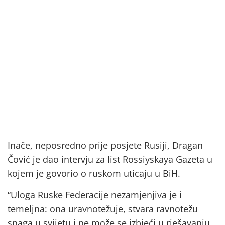
Inače, neposredno prije posjete Rusiji, Dragan
Čović je dao intervju za list Rossiyskaya Gazeta u
kojem je govorio o ruskom uticaju u BiH.
“Uloga Ruske Federacije nezamjenjiva je i
temeljna: ona uravnotežuje, stvara ravnotežu
snaga u svijetu i ne može se izbjeći u rješavanju