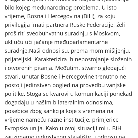
bilo kojeg međunarodnog problema. U isto
vrijeme, Bosna i Hercegovina (BiH), za koju
privilegija imati partnera Ruske Federacije, želi
proširiti sveobuhvatnu suradnju s Moskvom,
uključujući jačanje međuparlamentarne
suradnje.Naši odnosi su, prema mom mišljenju,
prijateljski. Karakterizira ih nepostojanje složenih
i otvorenih pitanja. Međutim, stvarno gledajući
stvari, unutar Bosne i Hercegovine trenutno ne
postoji jedinstven pogled na provedbu vanjske
politike. Stoga se kvarovi u komunikaciji ponekad
događaju u našim bilateralnim odnosima,
posebice zbog sankcija koje s vremena na
vrijeme nameću razne institucije, primjerice
Evropska unija. Kako u ovoj situaciji mi u BiH
zauzimamo jedinstveno stajalište u odnosu na