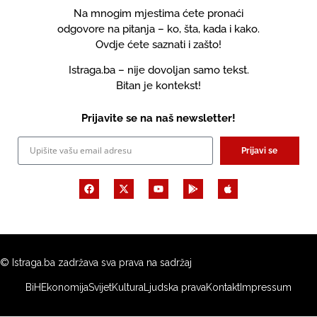
Na mnogim mjestima ćete pronaći
odgovore na pitanja – ko, šta, kada i kako.
Ovdje ćete saznati i zašto!
Istraga.ba – nije dovoljan samo tekst.
Bitan je kontekst!
Prijavite se na naš newsletter!
Prijavi se
© Istraga.ba zadržava sva prava na sadržaj
BiH
Ekonomija
Svijet
Kultura
Ljudska prava
Kontakt
Impressum