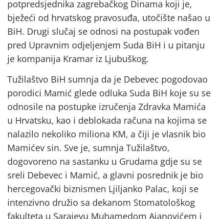
potpredsjednika zagrebačkog Dinama koji je,
bježeći od hrvatskog pravosuđa, utočište našao u
BiH. Drugi slučaj se odnosi na postupak vođen
pred Upravnim odjeljenjem Suda BiH i u pitanju
je kompanija Kramar iz Ljubuškog.
Tužilaštvo BiH sumnja da je Debevec pogodovao
porodici Mamić glede odluka Suda BiH koje su se
odnosile na postupke izručenja Zdravka Mamića
u Hrvatsku, kao i deblokada računa na kojima se
nalazilo nekoliko miliona KM, a čiji je vlasnik bio
Mamićev sin. Sve je, sumnja Tužilaštvo,
dogovoreno na sastanku u Grudama gdje su se
sreli Debevec i Mamić, a glavni posrednik je bio
hercegovački biznismen Ljiljanko Palac, koji se
intenzivno družio sa dekanom Stomatološkog
fakulteta u Sarajevu Muhamedom Ajanovićem i