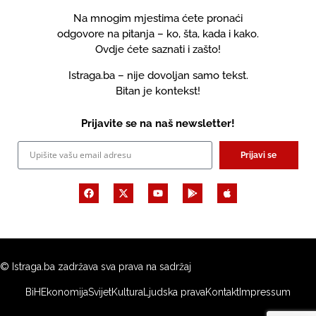
Na mnogim mjestima ćete pronaći
odgovore na pitanja – ko, šta, kada i kako.
Ovdje ćete saznati i zašto!
Istraga.ba – nije dovoljan samo tekst.
Bitan je kontekst!
Prijavite se na naš newsletter!
Prijavi se
© Istraga.ba zadržava sva prava na sadržaj
BiH
Ekonomija
Svijet
Kultura
Ljudska prava
Kontakt
Impressum