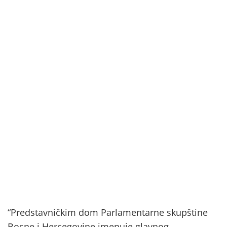
“Predstavničkim dom Parlamentarne skupštine
Bosne i Hercegovine imenuje glavnog