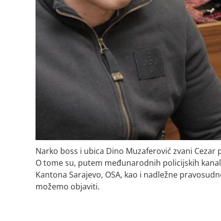
Narko boss i ubica Dino Muzaferović zvani Cezar p
O tome su, putem međunarodnih policijskih kanala,
Kantona Sarajevo, OSA, kao i nadležne pravosudne i
možemo objaviti.