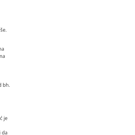
še.
ma
ima
d bh.
a
ć je
i da