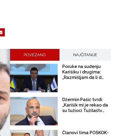
POVEZANO
NAJČITANIJE
Poruke na suđenju
Karišiku i drugima:
„Razmišljam da li da
mu pocijepam glavu ili
da odnese 100.000
eura kod Ace
Makedonca, pa da ga
Džermin Pašić tvrdi:
ostavimo na miru“
„Karišik mi je rekao da
su tužioci Tužilaštva
KS od njega tražili da
slaže da mi je dao
novac; zbog tekstova
portala Istraga svi su
Članovi tima POSKOK-