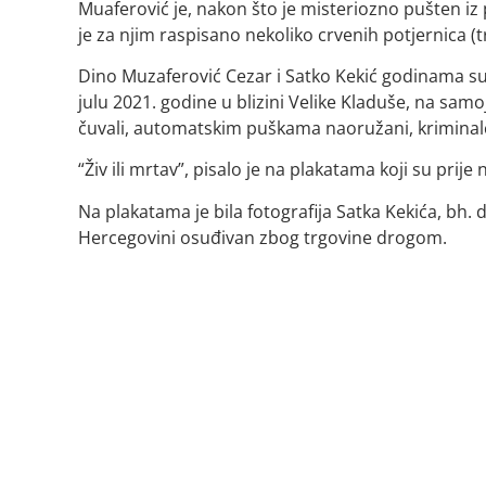
Muaferović je, nakon što je misteriozno pušten iz
je za njim raspisano nekoliko crvenih potjernica (tr
Dino Muzaferović Cezar i Satko Kekić godinama su 
julu 2021. godine u blizini Velike Kladuše, na sam
čuvali, automatskim puškama naoružani, kriminalci
“Živ ili mrtav”, pisalo je na plakatama koji su prije 
Na plakatama je bila fotografija Satka Kekića, bh. d
Hercegovini osuđivan zbog trgovine drogom.