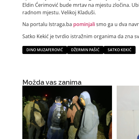
Eldin Ćerimović bude mrtav na mjestu zločina. Ubi
radnom mjestu. Velikoj Kladuši.
Na portalu Istraga.ba
pominjali
smo ga u dva navra
Satko Kekić je tvrdio istražnim organima da zna s
DINO MUZAFEROVIĆ
DŽERMIN PAŠIĆ
SATKO KEKIĆ
Možda vas zanima