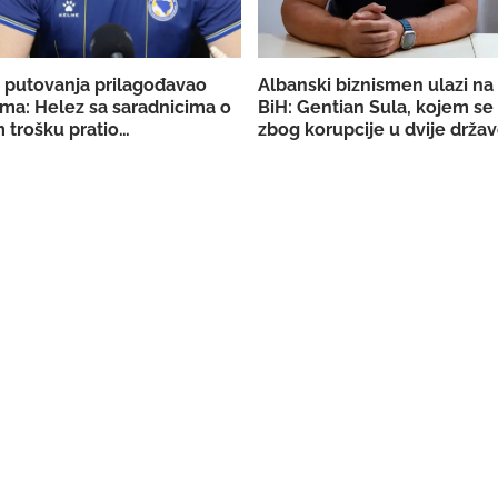
 putovanja prilagođavao
Albanski biznismen ulazi na 
ma: Helez sa saradnicima o
BiH: Gentian Sula, kojem se
 trošku pratio
zbog korupcije u dvije držav
aciju BiH
licencu DERK-a za trgovinu