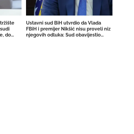
tržište
Ustavni sud BiH utvrdio da Vlada
 sudi
FBiH i premijer Nikšić nisu proveli niz
e, dobio
njegovih odluka: Sud obavijestio
 strujom
državno Tužilaštvo