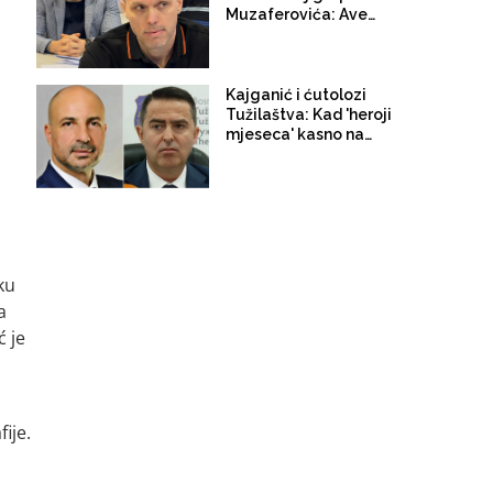
zločinima!
Muzaferovića: Ave
Cezare, pozdravljaju
te oni koji su umrli
Kajganić i ćutolozi
Tužilaštva: Kad 'heroji
mjeseca' kasno na
Kosovo stignu!
ku
a
ć je
ije.