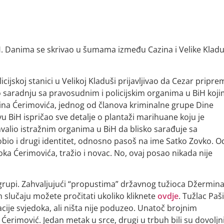
BiH. Danima se skrivao u šumama između Cazina i Velike Kladu
cijskoj stanici u Velikoj Kladuši prijavljivao da Cezar pripre
io saradnju sa pravosudnim i policijskim organima u BiH koj
ldina Ćerimovića, jednog od članova kriminalne grupe Dine
vu BiH ispričao sve detalje o plantaži marihuane koju je
valio istražnim organima u BiH da blisko sarađuje sa
bio i drugi identitet, odnosno pasoš na ime Satko Zovko. O
oka Ćerimovića, tražio i novac. No, ovaj posao nikada nije
 grupi. Zahvaljujući “propustima” državnog tužioca Džermin
 slučaju možete pročitati ukoliko kliknete
ovdje
. Tužlac Paši
cije svjedoka, ali ništa nije poduzeo. Unatoč brojnim
Ćerimović. Jedan metak u srce, drugi u trbuh bili su dovoljn