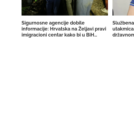
Sigurnosne agencije dobile
Službena
informacije: Hrvatska na Željavi pravi
utakmica
imigracioni centar kako bi u BiH
državnom
mogla ilegalno prebacivati migrante
reprezent