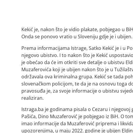
Kekić je, nakon što je vidio plakate, pobjegao u 
Onda se ponovo vratio u Sloveniju gdje je i ubijen.
Prema informacijama Istrage, Satko Kekić je i u Poli
njegovo ubistvo. I to nakon što je Kekić uspostav
je obećao da će im otkriti sve detalje o ubistvu E
Muzaferovića koji je ubijen nakon što je u Tužilašt
održavala ova kriminalna grupa. Kekić se tada poh
slovenačkom policijom, te da je na osnovu toga do
pravosuđa je, za svoje informacije o ubistvu svjed
realiziran.
Istraga.ba je godinama pisala o Cezaru i njegovoj
Pašića, Dino Muzaferović je pobjegao iz BiH. O tom
imao informacije da Muzaferović priprema i likvida
upozorenjima, u maju 2022. godine je ubijen Eldin 