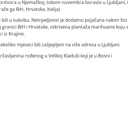
 pritvora u Njemačkoj, tokom novembra boravio u Ljubljani, 
aže ga BiH, Hrvatska, Italija)
bili u sukobu. Netrpeljivost je dodatno pojačana nakon što 
oj granici BiH i Hrvatske, otkrivena plantaža marihuane koju 
 iz Krajine.
nekoliko mjeseci bili zalijepljeni na više adresa u Ljubljani.
ržavljanina rođenog u Velikoj Kladuši koji je u Bosni i