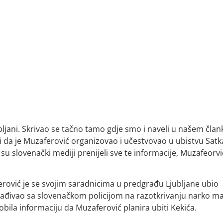
ljani. Skrivao se tačno tamo gdje smo i naveli u našem član
i da je Muzaferović organizovao i učestvovao u ubistvu Satk
su slovenački mediji prenijeli sve te informacije, Muzafeorvi
erović je se svojim saradnicima u predgrađu Ljubljane ubio
arađivao sa slovenačkom policijom na razotkrivanju narko maf
obila informaciju da Muzaferović planira ubiti Kekića.