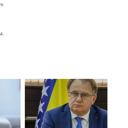
om
a.