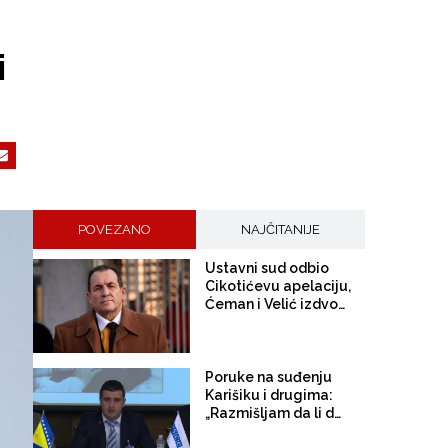
i
POVEZANO
NAJČITANIJE
Ustavni sud odbio
Cikotićevu apelaciju,
Ćeman i Velić izdvojili
mišljenje: „Krivična
odgovornost ne može
proizlaziti iz funkcije
koju neko obavlja”
Poruke na suđenju
Karišiku i drugima:
„Razmišljam da li da
mu pocijepam glavu ili