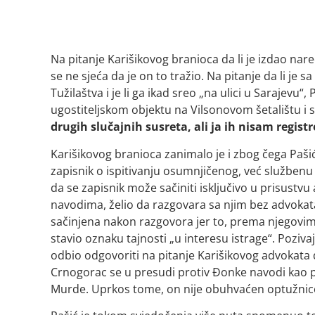
Na pitanje Karišikovog branioca da li je izdao nar
se ne sjeća da je on to tražio. Na pitanje da li je
Tužilaštva i je li ga ikad sreo „na ulici u Sarajevu
ugostiteljskom objektu na Vilsonovom šetalištu i 
drugih slučajnih susreta, ali ja ih nisam regis
Karišikovog branioca zanimalo je i zbog čega Pa
zapisnik o ispitivanju osumnjičenog, već službenu 
da se zapisnik može sačiniti isključivo u prisust
navodima, želio da razgovara sa njim bez advokata.
sačinjena nakon razgovora jer to, prema njegovim r
stavio oznaku tajnosti „u interesu istrage“. Pozivaj
odbio odgovoriti na pitanje Karišikovog advokata
Crnogorac se u presudi protiv Đonke navodi kao p
Murde. Uprkos tome, on nije obuhvaćen optužnicom