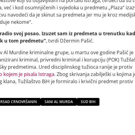
tove koji su objavljivani na portalu Istraga, tvrdeći da su t
 već i kod osumnjičenih i svjedoka u predmetu „Plaza“ izazv
žrtvu navodeći da je skinut sa predmeta jer mu je kroz medijs
oduje nekome“.
je radio svoj posao. Izuzet sam iz predmeta u trenutku ka
rak u tom predmetu“
, tvrdi Džermin Pašić.
v Al Murdine kriminalne grupe, u martu ove godine Pašić je
izirani kriminal, privredni kriminal i korupciju (POK) Tužila
Sky predmetima. Ured disciplinskog tužioca ranije je protiv
 o kojem je pisala Istraga
. Zbog skrivanja zabilješki u kojima j
klana, Tužilaštvo BiH je formiralo i krivični predmet protiv
IRSAD CRNOVRŠANIN
SANI AL MURDA
SUD BIH