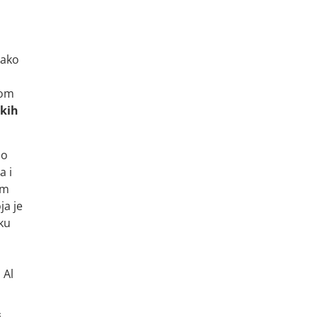
kako
nom
ekih
io
a i
im
ja je
šku
.
 Al