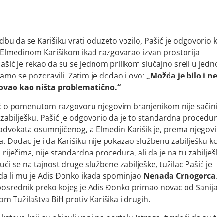
edbu da se Karišiku vrati oduzeto vozilo, Pašić je odgovorio 
 sa Elmedinom Karišikom ikad razgovarao izvan prostorija
“, Pašić je rekao da su se jednom prilikom slučajno sreli u jed
samo se pozdravili. Zatim je dodao i ovo:
„Možda je bilo i n
trovao kao ništa problematično.“
šić o pomenutom razgovoru njegovim branjenikom nije sačin
zabilješku. Pašić je odgovorio da je to standardna procedur
vu advokata osumnjičenog, a Elmedin Karišik je, prema njegov
 Dodao je i da Karišiku nije pokazao službenu zabilješku ko
iječima, nije standardna procedura, ali da je na tu zabilje
ući se na tajnost druge službene zabilješke, tužilac Pašić je
 da li mu je Adis Đonko ikada spominjao
Nenada Crnogorca
osrednik preko kojeg je Adis Đonko primao novac od Sanija
 Tužilaštva BiH protiv Karišika i drugih.