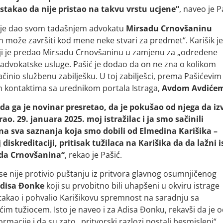
takao da nije pristao na takvu vrstu ucjene“
, naveo je P
ko je dao svom tadašnjem advokatu
Mirsadu Crnovšaninu
 može završiti kod mene neke stvari za predmet“. Karišik je
oji je predao Mirsadu Crnovšaninu u zamjenu za „određene
advokatske usluge. Pašić je dodao da on ne zna o kolikom
ačinio službenu zabilješku. U toj zabilješci, prema Pašićevim
vim kontaktima sa urednikom portala Istraga,
Avdom Avdiće
da ga je novinar presretao, da je pokušao od njega da iz
o. 29. januara 2025. moj istražilac i ja smo sačinili
na sva saznanja koja smo dobili od Elmedina Karišika –
diskreditaciji, pritisak tužilaca na Karišika da da lažni 
ada Crnovšanina“
, rekao je Pašić.
 se nije protivio puštanju iz pritvora glavnog osumnjičenog
disa Đonke
koji su prvobitno bili uhapšeni u okviru istrage
istakao i pohvalio Karišikovu spremnost na saradnju sa
m tužiocem. Isto je naveo i za Adisa Đonku, rekavši da je 
macije i da su zato „pritvorski razlozi postali besmisleni“.