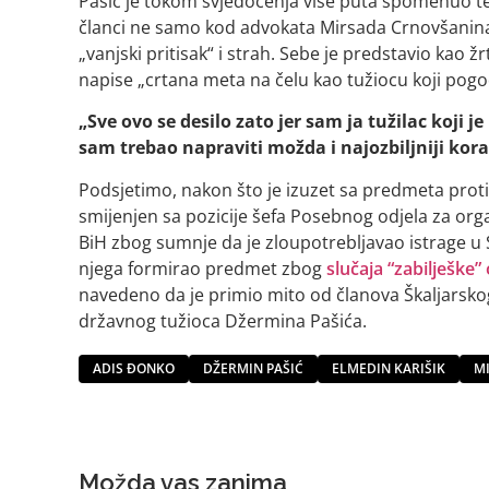
Pašić je tokom svjedočenja više puta spomenuo teks
članci ne samo kod advokata Mirsada Crnovšanina,
„vanjski pritisak“ i strah. Sebe je predstavio kao 
napise „crtana meta na čelu kao tužiocu koji pog
„Sve ovo se desilo zato jer sam ja tužilac koji 
sam trebao napraviti možda i najozbiljniji ko
Podsjetimo, nakon što je izuzet sa predmeta proti
smijenjen sa pozicije šefa Posebnog odjela za organ
BiH zbog sumnje da je zloupotrebljavao istrage u 
njega formirao predmet zbog
slučaja “zabilješke”
navedeno da je primio mito od članova Škaljarskog 
državnog tužioca Džermina Pašića.
ADIS ĐONKO
DŽERMIN PAŠIĆ
ELMEDIN KARIŠIK
M
Možda vas zanima