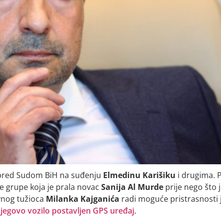
 pred Sudom BiH na suđenju
Elmedinu Karišiku
i drugima. 
lne grupe koja je prala novac
Sanija Al Murde
prije nego što 
vnog tužioca
Milanka Kajganića
radi moguće pristrasnosti 
jegovo vozilo postavljen GPS uređaj
.