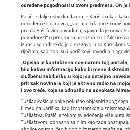
određene pogodnosti u ovom predmetu. On je is
Pašić je dalje ustvrdio da mu je Karišik rekao ka
određeni iznos novca, „vjerujući da mu Crnovšanin
prema Pašićevim navodima, izjavio da je novac k
pogodnosti“ u predmetu prikazan kroz fakture za 
iznosu se radi te da je o razgovoru sa Karišikom s
riječima, sadržani su i Karišikovi navodi o njego
„
Opisao je kontakte sa novinarom tog portala, 
bilo kakvu informaciju kako bi mene diskreditira
službenu zabilješku u kojoj su detaljno navede
pritisak novinara koji je aktivno radio na mojoj 
i ovo treće, koje se odnosilo na advokata Mirs
Tužilac Pašić je dalje pokušao objasniti zbog čega
Elmedina Karišika, kao i mostarskog biznismena
A
Tužilaštva. Pašić je tokom svjedočenja više puta 
Tužilaštvom, odnosno sa njim kao tada postupajući
obojice osumnjičenih dobio izuzetno značajne infor