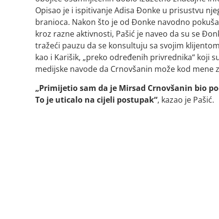
Opisao je i ispitivanje Adisa Đonke u prisustvu n
branioca. Nakon što je od Đonke navodno pokušao 
kroz razne aktivnosti, Pašić je naveo da su se Đo
tražeći pauzu da se konsultuju sa svojim klijentom
kao i Karišik, „preko određenih privrednika“ koji s
medijske navode da Crnovšanin može kod mene zav
„Primijetio sam da je Mirsad Crnovšanin bio po
To je uticalo na cijeli postupak“
, kazao je Pašić.