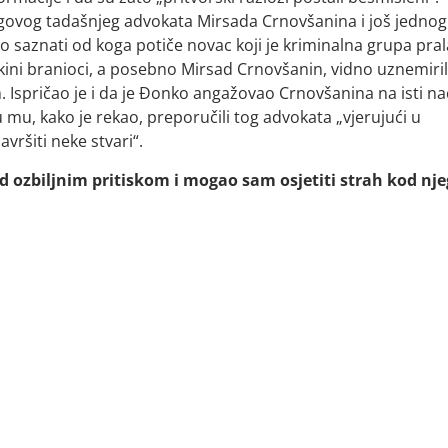
jegovog tadašnjeg advokata Mirsada Crnovšanina i još jednog
saznati od koga potiče novac koji je kriminalna grupa pral
nkini branioci, a posebno Mirsad Crnovšanin, vidno uznemiril
. Ispričao je i da je Đonko angažovao Crnovšanina na isti na
u mu, kako je rekao, preporučili tog advokata „vjerujući u
ršiti neke stvari“.
d ozbiljnim pritiskom i mogao sam osjetiti strah kod nje