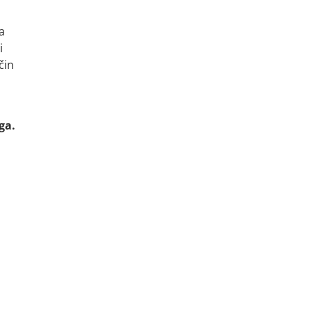
a
i
čin
ga.