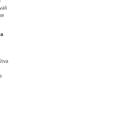
i
ali
ke
da
štva
e