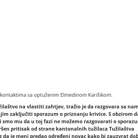
im kontaktima sa optuženim Elmedinom Karišikom.
ilaštvo na vlastiti zahtjev, tražio je da razgovara sa na
a njim zaključiti sporazum o priznanju krivice. S obzirom d
ekli smo mu da u toj fazi ne možemo razgovarati o sporaz
vršen pritisak od strane kantonalnih tužilaca Tužilaštva
az da je meni predao određeni novac kako bi zauzvrat do