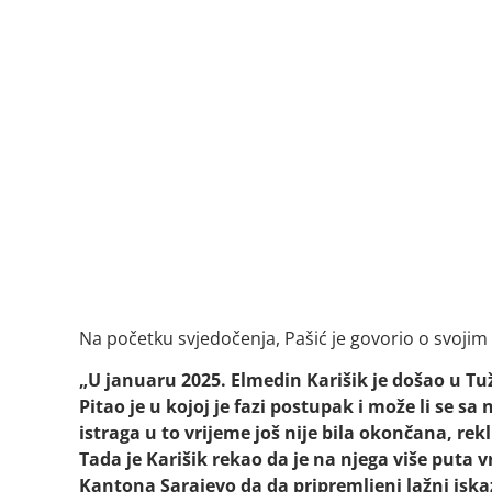
Na početku svjedočenja, Pašić je govorio o svoj
„U januaru 2025. Elmedin Karišik je došao u Tuž
Pitao je u kojoj je fazi postupak i može li se s
istraga u to vrijeme još nije bila okončana, r
Tada je Karišik rekao da je na njega više puta 
Kantona Sarajevo da da pripremljeni lažni isk