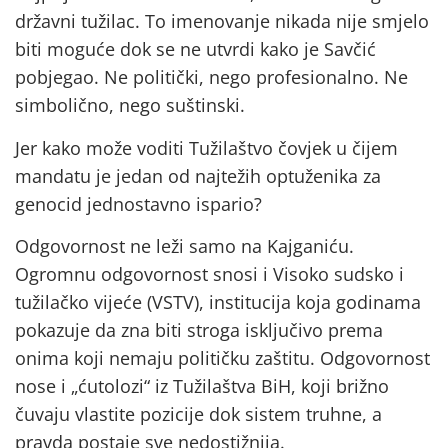
državni tužilac. To imenovanje nikada nije smjelo
biti moguće dok se ne utvrdi kako je Savčić
pobjegao. Ne politički, nego profesionalno. Ne
simbolično, nego suštinski.
Jer kako može voditi Tužilaštvo čovjek u čijem
mandatu je jedan od najtežih optuženika za
genocid jednostavno ispario?
Odgovornost ne leži samo na Kajganiću.
Ogromnu odgovornost snosi i Visoko sudsko i
tužilačko vijeće (VSTV), institucija koja godinama
pokazuje da zna biti stroga isključivo prema
onima koji nemaju političku zaštitu. Odgovornost
nose i „ćutolozi“ iz Tužilaštva BiH, koji brižno
čuvaju vlastite pozicije dok sistem truhne, a
pravda postaje sve nedostižnija.