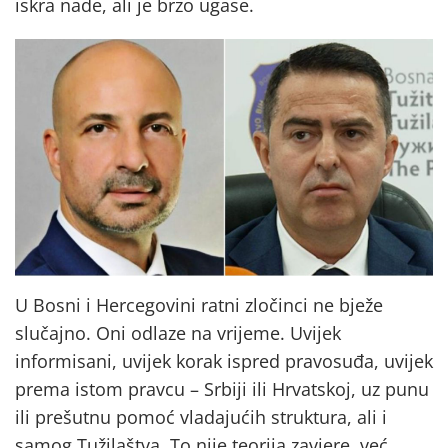
iskra nade, ali je brzo ugase.
U Bosni i Hercegovini ratni zločinci ne bježe
slučajno. Oni odlaze na vrijeme. Uvijek
informisani, uvijek korak ispred pravosuđa, uvijek
prema istom pravcu – Srbiji ili Hrvatskoj, uz punu
ili prešutnu pomoć vladajućih struktura, ali i
samog Tužilaštva. To nije teorija zavjere, već