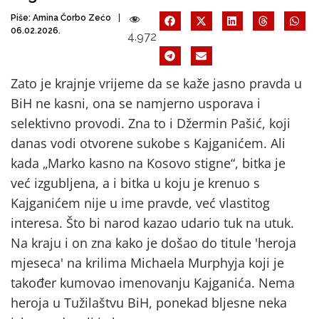
Piše:
Amina Čorbo Zećo
06.02.2026.
4.972
Zato je krajnje vrijeme da se kaže jasno pravda u
BiH ne kasni, ona se namjerno usporava i
selektivno provodi. Zna to i Džermin Pašić, koji
danas vodi otvorene sukobe s Kajganićem. Ali
kada „Marko kasno na Kosovo stigne“, bitka je
već izgubljena, a i bitka u koju je krenuo s
Kajganićem nije u ime pravde, već vlastitog
interesa. Što bi narod kazao udario tuk na utuk.
Na kraju i on zna kako je došao do titule 'heroja
mjeseca' na krilima Michaela Murphyja koji je
također kumovao imenovanju Kajganića. Nema
heroja u Tužilaštvu BiH, ponekad bljesne neka