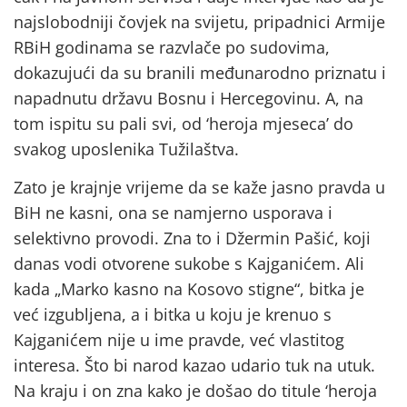
najslobodniji čovjek na svijetu, pripadnici Armije
RBiH godinama se razvlače po sudovima,
dokazujući da su branili međunarodno priznatu i
napadnutu državu Bosnu i Hercegovinu. A, na
tom ispitu su pali svi, od ‘heroja mjeseca’ do
svakog uposlenika Tužilaštva.
Zato je krajnje vrijeme da se kaže jasno pravda u
BiH ne kasni, ona se namjerno usporava i
selektivno provodi. Zna to i Džermin Pašić, koji
danas vodi otvorene sukobe s Kajganićem. Ali
kada „Marko kasno na Kosovo stigne“, bitka je
već izgubljena, a i bitka u koju je krenuo s
Kajganićem nije u ime pravde, već vlastitog
interesa. Što bi narod kazao udario tuk na utuk.
Na kraju i on zna kako je došao do titule ‘heroja