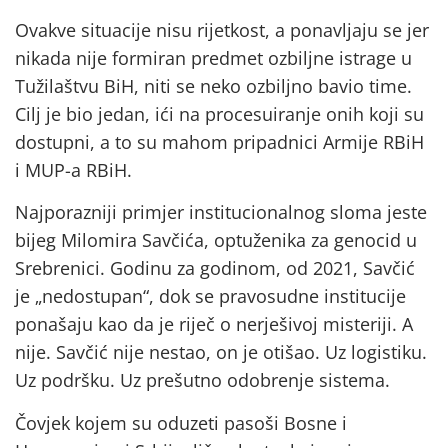
Ovakve situacije nisu rijetkost, a ponavljaju se jer
nikada nije formiran predmet ozbiljne istrage u
Tužilaštvu BiH, niti se neko ozbiljno bavio time.
Cilj je bio jedan, ići na procesuiranje onih koji su
dostupni, a to su mahom pripadnici Armije RBiH
i MUP-a RBiH.
Najporazniji primjer institucionalnog sloma jeste
bijeg Milomira Savčića, optuženika za genocid u
Srebrenici. Godinu za godinom, od 2021, Savčić
je „nedostupan“, dok se pravosudne institucije
ponašaju kao da je riječ o nerješivoj misteriji. A
nije. Savčić nije nestao, on je otišao. Uz logistiku.
Uz podršku. Uz prešutno odobrenje sistema.
Čovjek kojem su oduzeti pasoši Bosne i