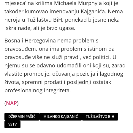
mjeseca’ na krilima Michaela Murphyja koji je
također kumovao imenovanju Kajganića. Nema
heroja u Tužilaštvu BiH, ponekad bljesne neka
iskra nade, ali je brzo ugase.
Bosna i Hercegovina nema problem s
pravosuđem, ona ima problem s istinom da
pravosuđe više ne služi pravdi, već politici. U
njemu su se odavno udomaćili oni koji su, zarad
vlastite promocije, očuvanja pozicija i lagodnog
života, spremni prodati i posljednji ostatak
profesionalnog integriteta.
(
NAP
)
DŽERMIN PAŠIĆ
MILANKO KAJGANIĆ
TUŽILAŠTVO BIH
VSTV