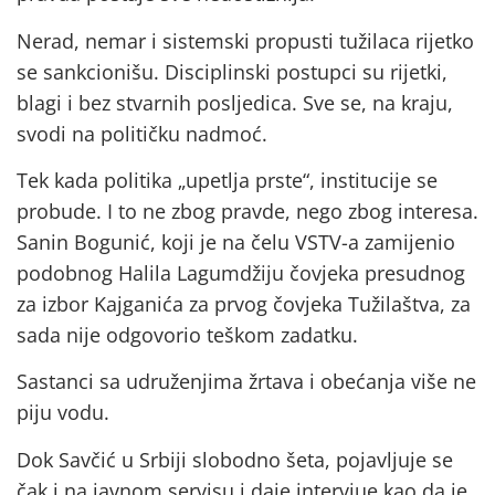
Nerad, nemar i sistemski propusti tužilaca rijetko
se sankcionišu. Disciplinski postupci su rijetki,
blagi i bez stvarnih posljedica. Sve se, na kraju,
svodi na političku nadmoć.
Tek kada politika „upetlja prste“, institucije se
probude. I to ne zbog pravde, nego zbog interesa.
Sanin Bogunić, koji je na čelu VSTV-a zamijenio
podobnog Halila Lagumdžiju čovjeka presudnog
za izbor Kajganića za prvog čovjeka Tužilaštva, za
sada nije odgovorio teškom zadatku.
Sastanci sa udruženjima žrtava i obećanja više ne
piju vodu.
Dok Savčić u Srbiji slobodno šeta, pojavljuje se
čak i na javnom servisu i daje intervjue kao da je