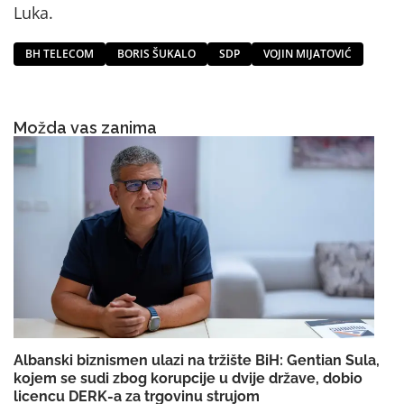
Luka.
BH TELECOM
BORIS ŠUKALO
SDP
VOJIN MIJATOVIĆ
Možda vas zanima
Albanski biznismen ulazi na tržište BiH: Gentian Sula,
kojem se sudi zbog korupcije u dvije države, dobio
licencu DERK-a za trgovinu strujom