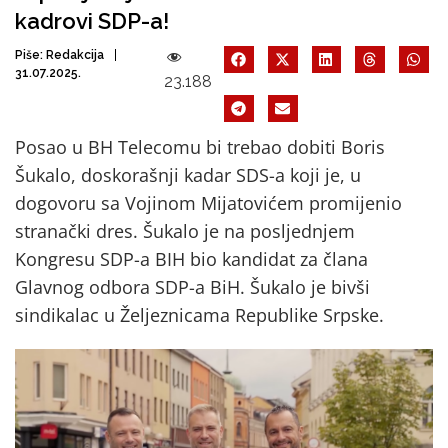
kadrovi SDP-a!
Piše:
Redakcija
31.07.2025.
23.188
Posao u BH Telecomu bi trebao dobiti Boris
Šukalo, doskorašnji kadar SDS-a koji je, u
dogovoru sa Vojinom Mijatovićem promijenio
stranački dres. Šukalo je na posljednjem
Kongresu SDP-a BIH bio kandidat za člana
Glavnog odbora SDP-a BiH. Šukalo je bivši
sindikalac u Željeznicama Republike Srpske.