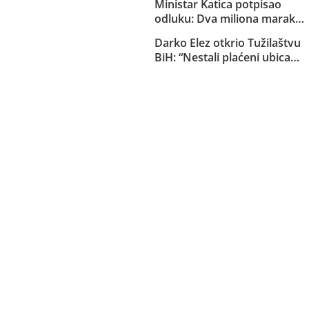
Ministar Katica potpisao
Sarajlije i snima svoje
odluku: Dva miliona maraka
brutalne akcije!
za strane pilote, servis i
Darko Elez otkrio Tužilaštvu
osiguranje helikoptera MUP-
BiH: “Nestali plaćeni ubica
a KS
Slaviša Bilinac je ubijen i
zakopan kod bob staze na
Trebeviću”