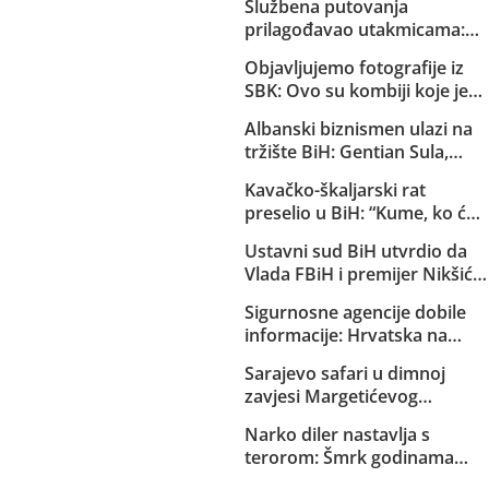
Službena putovanja
prilagođavao utakmicama:
Helez sa saradnicima o
Objavljujemo fotografije iz
državnom trošku pratio
SBK: Ovo su kombiji koje je
reprezentaciju BiH
EuroExpress “rentao” MUP-u
Albanski biznismen ulazi na
Republike Srpske za akciju u
tržište BiH: Gentian Sula,
Bugojnu!
kojem se sudi zbog korupcije
Kavačko-škaljarski rat
u dvije države, dobio licencu
preselio u BiH: “Kume, ko će
DERK-a za trgovinu strujom
ti čuvati djecu?”
Ustavni sud BiH utvrdio da
Vlada FBiH i premijer Nikšić
nisu proveli niz njegovih
Sigurnosne agencije dobile
odluka: Sud obavijestio
informacije: Hrvatska na
državno Tužilaštvo
Željavi pravi imigracioni
Sarajevo safari u dimnoj
centar kako bi u BiH mogla
zavjesi Margetićevog
ilegalno prebacivati migrante
skladišta: Trojica ublehaša,
Narko diler nastavlja s
medijski spektakl i nula
terorom: Šmrk godinama
konkretnih dokaza
nekažnjeno zlostavlja