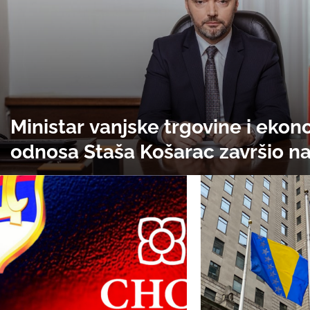
Ministar vanjske trgovine i eko
odnosa Staša Košarac završio n
američkoj crnoj listi