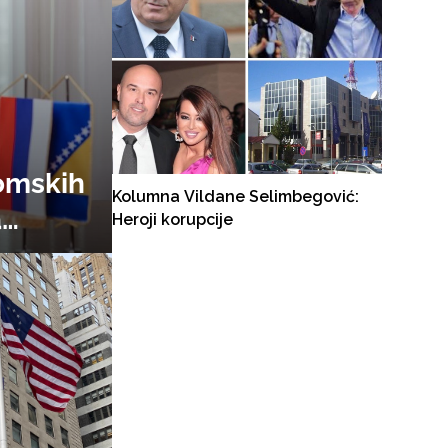
nomskih
Kolumna Vildane Selimbegović:
a
Heroji korupcije