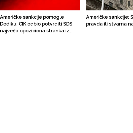
Američke sankcije pomogle
Američke sankcije: 
Dodiku: CIK odbio potvrditi SDS,
pravda ili stvarna n
najveća opoziciona stranka iz
Republike Srpske ne može na
lokalne izbore!