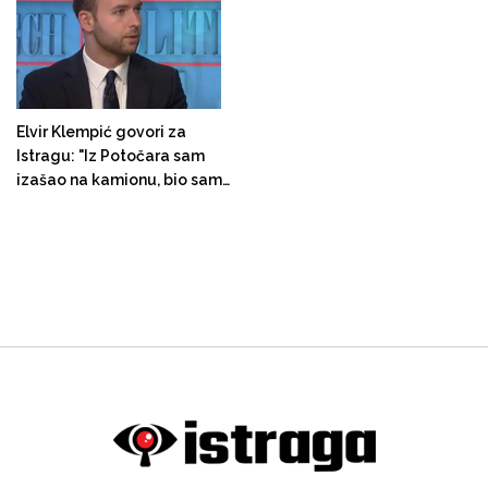
izložene fotografije stradalih
pripadnika Vojske RS
Elvir Klempić govori za
Istragu: "Iz Potočara sam
izašao na kamionu, bio sam
izbjeglica i sad pomažem
američkom predsjedniku.
Nevjerovatno"