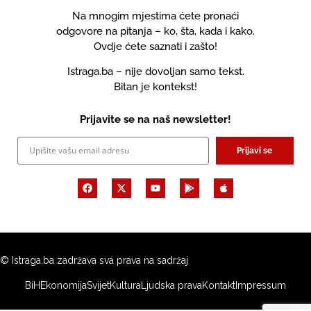
Na mnogim mjestima ćete pronaći
odgovore na pitanja – ko, šta, kada i kako.
Ovdje ćete saznati i zašto!
Istraga.ba – nije dovoljan samo tekst.
Bitan je kontekst!
Prijavite se na naš newsletter!
Prijavi se
© Istraga.ba zadržava sva prava na sadržaj
BiH
Ekonomija
Svijet
Kultura
Ljudska prava
Kontakt
Impressum