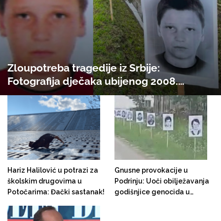
Zloupotreba tragedije iz Srbije:
Fotografija dječaka ubijenog 2008.
godine u Arilju postavljena u Potočarima
kao simbol srpskog stradanja tokom rata
u Srebrenici
Hariz Halilović u potrazi za
Gnusne provokacije u
školskim drugovima u
Podrinju: Uoči obilježavanja
Potočarima: Đački sastanak!
godišnjice genocida u
Srebrenici pored puta koji
vodi prema Potočarima