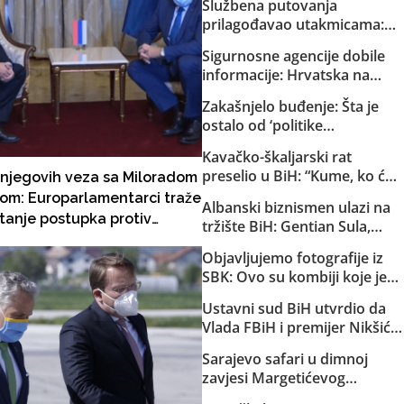
Službena putovanja
prilagođavao utakmicama:
Helez sa saradnicima o
Sigurnosne agencije dobile
državnom trošku pratio
informacije: Hrvatska na
reprezentaciju BiH
Željavi pravi imigracioni
Zakašnjelo buđenje: Šta je
centar kako bi u BiH mogla
ostalo od ‘politike
ilegalno prebacivati migrante
kompromisa’ s HDZ-om i
Kavačko-škaljarski rat
SNSD-om?
preselio u BiH: “Kume, ko će
njegovih veza sa Miloradom
ti čuvati djecu?”
om: Europarlamentarci traže
Albanski biznismen ulazi na
tanje postupka protiv
tržište BiH: Gentian Sula,
a Varhelyia, pominju i
kojem se sudi zbog korupcije
Objavljujemo fotografije iz
erovu zabilješku
u dvije države, dobio licencu
SBK: Ovo su kombiji koje je
DERK-a za trgovinu strujom
EuroExpress “rentao” MUP-u
Ustavni sud BiH utvrdio da
Republike Srpske za akciju u
Vlada FBiH i premijer Nikšić
Bugojnu!
nisu proveli niz njegovih
Sarajevo safari u dimnoj
odluka: Sud obavijestio
zavjesi Margetićevog
državno Tužilaštvo
skladišta: Trojica ublehaša,