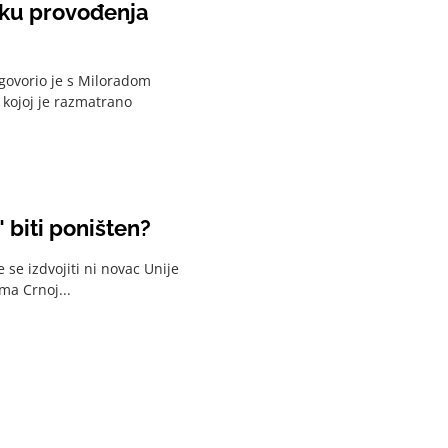
iku provođenja
govorio je s Miloradom
kojoj je razmatrano
 biti poništen?
e se izdvojiti ni novac Unije
ma Crnoj...