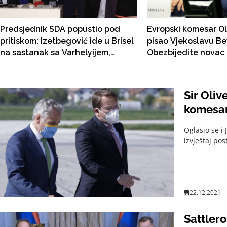
Predsjednik SDA popustio pod
Evropski komesar Ol
pritiskom: Izetbegović ide u Brisel
pisao Vjekoslavu Be
na sastanak sa Varhelyijem,
Obezbijedite novac 
Čovićem i Dodikom
Sir Oliv
komesar
Oglasio se i
izvještaj post
22.12.2021
Sattlero