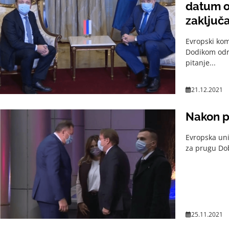
datum o
zaključa
Evropski kom
Dodikom odr
pitanje...
21.12.2021
Nakon po
Evropska unij
za prugu Dob
25.11.2021