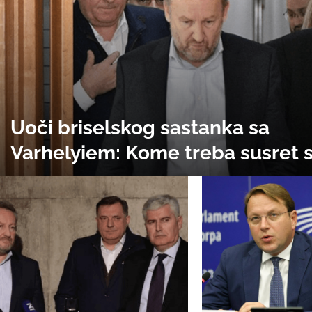
Uoči briselskog sastanka sa
Varhelyiem: Kome treba susret 
Orbanovim diplomatom?