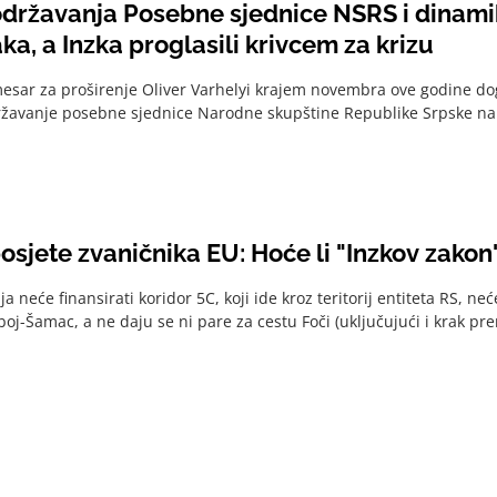
državanja Posebne sjednice NSRS i dinam
ka, a Inzka proglasili krivcem za krizu
esar za proširenje Oliver Varhelyi krajem novembra ove godine do
žavanje posebne sjednice Narodne skupštine Republike Srpske na 
sjete zvaničnika EU: Hoće li "Inzkov zakon"
a neće finansirati koridor 5C, koji ide kroz teritorij entiteta RS, neć
oj-Šamac, a ne daju se ni pare za cestu Foči (uključujući i krak pre