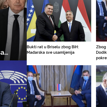
Bukti rat u Briselu zbog BiH:
Zbog 
sa
Mađarska sve usamljenija
Dodik
pokre
Oliver
Sattl