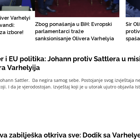
iver Varhelyi
Zbog ponašanja u BiH: Evropski
Sir Ol
vandi:
parlamentarci traže
protiv
za izbore!
sanksionisanje Olivera Varhelyia
spaša
er i EU politika: Johann protiv Sattlera u mis
a Varhelyija
 Johann Sattler. Da negira samog sebe. Postojanje svog izvještaja ne
oji. I da je vjerodostojan. Izvještaj koji je u utorak ujutro objavila Ist
va zabilješka otkriva sve: Dodik sa Varhel