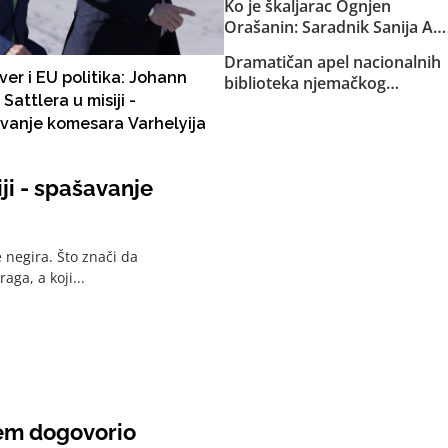
Ko je škaljarac Ognjen
medijski spektakl i nula
Orašanin: Saradnik Sanija Al
konkretnih dokaza
Murde koji je Elmedinu
Dramatičan apel nacionalnih
Karišku predavao milione
iver i EU politika: Johann
biblioteka njemačkog
kokainskih eura koji su
 Sattlera u misiji -
govornog područja za spas
prevoženi u Toyoti koju je
vanje komesara Varhelyija
NUBBiH-a: Pozivamo
koristio Čamparin prijatelj
Christiana Schmidta da što
Adis Drnda!
prije riješi pravni status i
iji - spašavanje
finansiranje biblioteke.
 negira. Što znači da
raga, a koji...
yem dogovorio