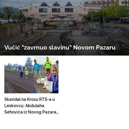
Vučić "zavrnuo slavinu" Novom Pazaru
Skandal na Krosu RTS-a u
Leskovcu: Abdulaha
Šehovića iz Novog Pazara
ignorisali kao pobjednika. Na
pobjedničkom postolju se