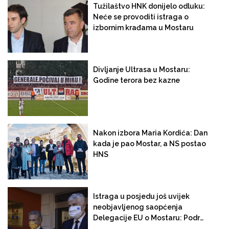
iz Budžeta Federacije!
Brijegu, a Tužilaštvo u
Tužilaštvo HNK donijelo odluku:
Bihaću podiglo duplo više
Neće se provoditi istraga o
optužnica od Mostara.
izbornim krađama u Mostaru
Sarajevo i Tuzla nedostižni
Divljanje Ultrasa u Mostaru:
Godine terora bez kazne
Nakon izbora Maria Kordića: Dan
kada je pao Mostar, a NS postao
HNS
Istraga u posjedu još uvijek
neobjavljenog saopćenja
Delegacije EU o Mostaru: Podrška
Draganu Čoviću ili "rotirajućem"