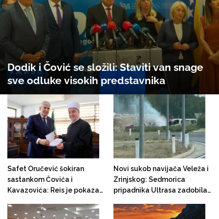
Dodik i Čović se složili: Staviti van snage
sve odluke visokih predstavnika
Safet Oručević šokiran
Novi sukob navijača Veleža i
sastankom Čovića i
Zrinjskog: Sedmorica
Kavazovića: Reis je pokazao
pripadnika Ultrasa zadobila
veliko nepoštovanje prema
teške tjelesne povrede
Bošnjacima Hercegovine, je