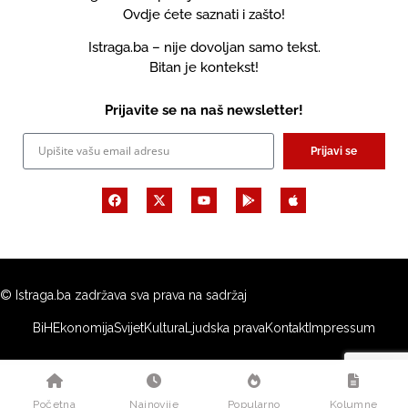
Ovdje ćete saznati i zašto!
Istraga.ba – nije dovoljan samo tekst.
Bitan je kontekst!
Prijavite se na naš newsletter!
Prijavi se
© Istraga.ba zadržava sva prava na sadržaj
BiH
Ekonomija
Svijet
Kultura
Ljudska prava
Kontakt
Impressum
Početna
Najnovije
Popularno
Kolumne