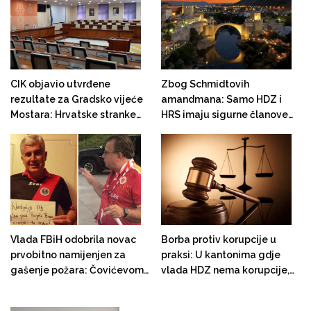
li cijena izborni zakon?
CIK objavio utvrđene
Zbog Schmidtovih
rezultate za Gradsko vijeće
amandmana: Samo HDZ i
Mostara: Hrvatske stranke
HRS imaju sigurne članove
dobile 20, probosanske 15
biračkih odbora u Mostaru,
mandata
Trojka u koaliciji nema pravo
na biračke odbore, SDA u
koaliciji sa Zelenim gubi
biračke odbore
Vlada FBiH odobrila novac
Borba protiv korupcije u
prvobitno namijenjen za
praksi: U kantonima gdje
gašenje požara: Čovićevom
vlada HDZ nema korupcije,
Zrinjskom i Nikšićevom
više optužnica za korupciju u
Veležu po milion i po maraka
Goraždu nego u Širokom