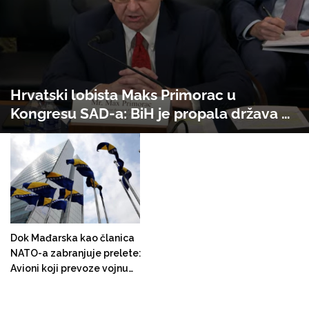
Hrvatski lobista Maks Primorac u
Kongresu SAD-a: BiH je propala država u
kojoj muslimani progone Hrvate
Dok Mađarska kao članica
NATO-a zabranjuje prelete:
Avioni koji prevoze vojnu
pomoć u Ukrajinu prelijeću i
preko Bosne i Hercegovine