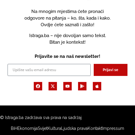
Na mnogim mjestima ćete pronaći
odgovore na pitanja – ko, šta, kada i kako.
Ovdje ćete saznati i zašto!
Istraga.ba – nije dovoljan samo tekst.
Bitan je kontekst!
Prijavite se na naš newsletter!
Prijavi se
© Istraga.ba zadržava sva prava na sadržaj
BiH
Ekonomija
Svijet
Kultura
Ljudska prava
Kontakt
Impressum