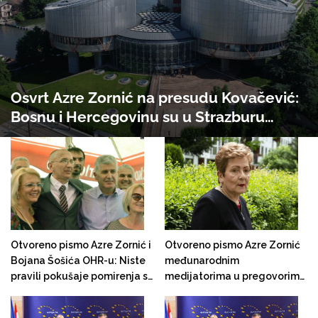
Osvrt Azre Zornić na presudu Kovačević:
Bosnu i Hercegovinu su u Strazburu
zastupali HDZ i SNSD. I niko drugi!
Otvoreno pismo Azre Zornić i
Otvoreno pismo Azre Zornić
Bojana Šošića OHR-u: Niste
međunarodnim
pravili pokušaje pomirenja s
medijatorima u pregovorima
nacistima i fašistima poslije
o Izbornom zakonu: "Vaše
Drugog svjetskog rata!
djelovanje proizvodi