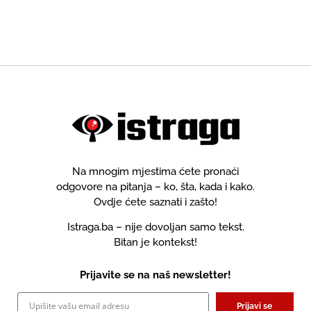
regionalne direkcije BH
Banjoj Luci, Goraždu i
Telecoma obavljat će posao
Travniku već jedanaest dana
"honorarno", bez zasnivanja
niko ne upravlja!
radnog odnosa!
Na mnogim mjestima ćete pronaći
odgovore na pitanja – ko, šta, kada i kako.
Ovdje ćete saznati i zašto!
Istraga.ba – nije dovoljan samo tekst.
Bitan je kontekst!
Prijavite se na naš newsletter!
Prijavi se