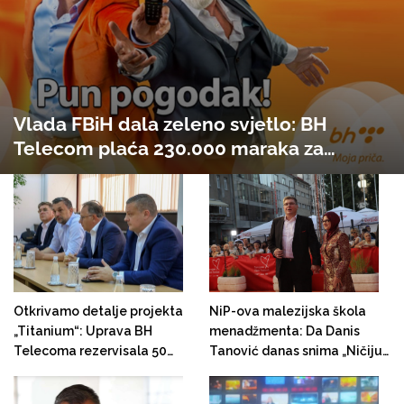
Vlada FBiH dala zeleno svjetlo: BH
Telecom plaća 230.000 maraka za
reklame na koncertima Dine Merlina
Otkrivamo detalje projekta
NiP-ova malezijska škola
„Titanium“: Uprava BH
menadžmenta: Da Danis
Telecoma rezervisala 50
Tanović danas snima „Ničiju
miliona maraka za isplatu
zemlju“, to bi izgledalo
United Grupi zbog propale
ovako...