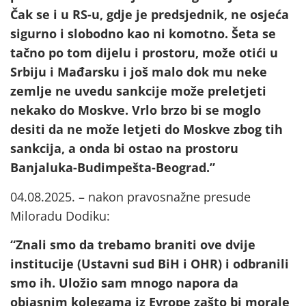
Čak se i u RS-u, gdje je predsjednik, ne osjeća
sigurno i slobodno kao ni komotno. Šeta se
tačno po tom dijelu i prostoru, može otići u
Srbiju i Mađarsku i još malo dok mu neke
zemlje ne uvedu sankcije može preletjeti
nekako do Moskve. Vrlo brzo bi se moglo
desiti da ne može letjeti do Moskve zbog tih
sankcija, a onda bi ostao na prostoru
Banjaluka-Budimpešta-Beograd.”
04.08.2025. – nakon pravosnažne presude
Miloradu Dodiku:
“Znali smo da trebamo braniti ove dvije
institucije (Ustavni sud BiH i OHR) i odbranili
smo ih. Uložio sam mnogo napora da
objasnim kolegama iz Evrope zašto bi morale