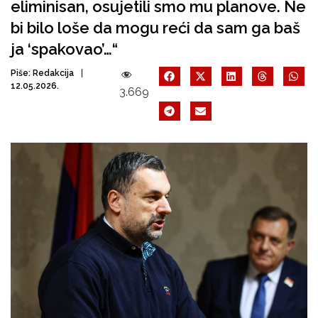
eliminisan, osujetili smo mu planove. Ne
bi bilo loše da mogu reći da sam ga baš
ja ‘spakovao’…“
Piše:
Redakcija
12.05.2026.
3.669