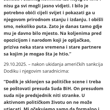
nisu ga svi mogli jasno vidjeti. I bilo je
potrebno obići cijeli svijet i pokazati ga u
njegovom prirodnom stanju i izdanju. I obišli
smo, nekoliko puta. Zato je danas tamo gdje
mu je davno bilo mjesto. Na koljenima pred
opozicijom i narodom koji je opljačkao,
priziva neka stara vremena i stare partnere
sa kojim je mogao šta je htio.”
29.10.2025. – nakon ukidanja američkih sankcija
Dodiku i njegovim saradnicima:
“Dodik je sklonjen sa političke scene i treba
se poštovati presuda Suda BiH. On presudom
suda nije predsjednik niti stranke. U
aktivnom političkom životu on ne može
utjecati. Mi očekujemo samo da formalno i