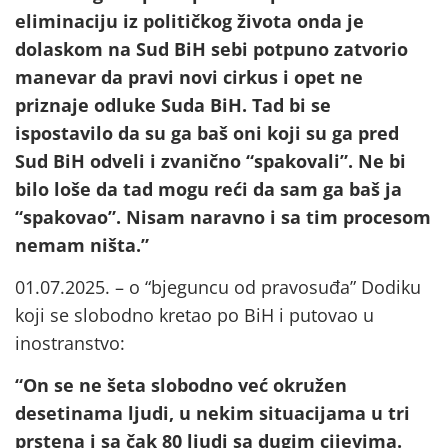
eliminaciju iz političkog života onda je
dolaskom na Sud BiH sebi potpuno zatvorio
manevar da pravi novi cirkus i opet ne
priznaje odluke Suda BiH. Tad bi se
ispostavilo da su ga baš oni koji su ga pred
Sud BiH odveli i zvanično “spakovali”. Ne bi
bilo loše da tad mogu reći da sam ga baš ja
“spakovao”. Nisam naravno i sa tim procesom
nemam ništa.”
01.07.2025. – o “bjeguncu od pravosuđa” Dodiku
koji se slobodno kretao po BiH i putovao u
inostranstvo:
“On se ne šeta slobodno već okružen
desetinama ljudi, u nekim situacijama u tri
prstena i sa čak 80 ljudi sa dugim cijevima.