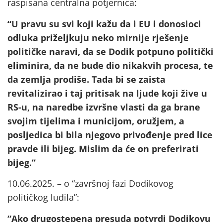
raspisana centralna potjernica:
“U pravu su svi koji kažu da i EU i donosioci
odluka priželjkuju neko mirnije rješenje
političke naravi, da se Dodik potpuno politički
eliminira, da ne bude dio nikakvih procesa, te
da zemlja prodiše. Tada bi se zaista
revitalizirao i taj pritisak na ljude koji žive u
RS-u, na naredbe izvršne vlasti da ga brane
svojim tijelima i municijom, oružjem, a
posljedica bi bila njegovo privođenje pred lice
pravde ili bijeg. Mislim da će on preferirati
bijeg.”
10.06.2025. – o “završnoj fazi Dodikovog
političkog ludila”:
“Ako drugostepena presuda potvrdi Dodikovu