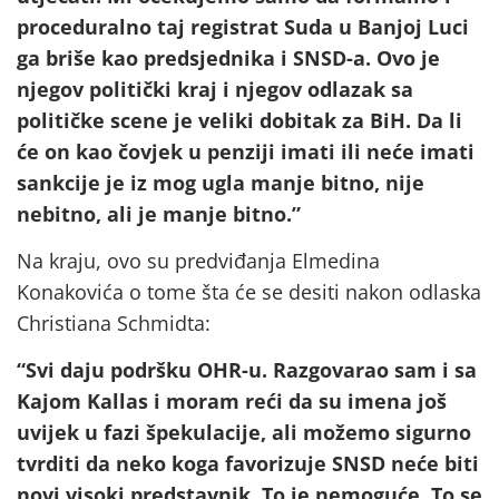
proceduralno taj registrat Suda u Banjoj Luci
ga briše kao predsjednika i SNSD-a. Ovo je
njegov politički kraj i njegov odlazak sa
političke scene je veliki dobitak za BiH. Da li
će on kao čovjek u penziji imati ili neće imati
sankcije je iz mog ugla manje bitno, nije
nebitno, ali je manje bitno.”
Na kraju, ovo su predviđanja Elmedina
Konakovića o tome šta će se desiti nakon odlaska
Christiana Schmidta:
“Svi daju podršku OHR-u. Razgovarao sam i sa
Kajom Kallas i moram reći da su imena još
uvijek u fazi špekulacije, ali možemo sigurno
tvrditi da neko koga favorizuje SNSD neće biti
novi visoki predstavnik. To je nemoguće. To se