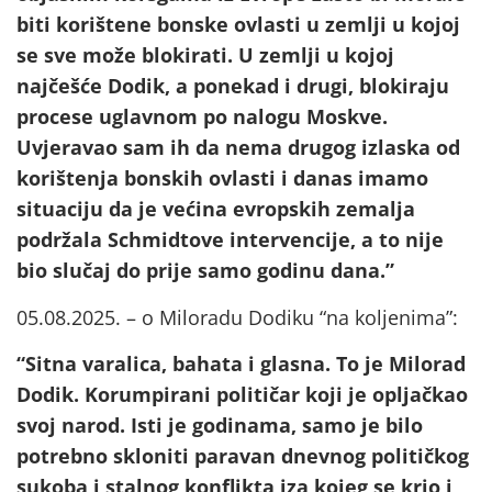
biti korištene bonske ovlasti u zemlji u kojoj
se sve može blokirati. U zemlji u kojoj
najčešće Dodik, a ponekad i drugi, blokiraju
procese uglavnom po nalogu Moskve.
Uvjeravao sam ih da nema drugog izlaska od
korištenja bonskih ovlasti i danas imamo
situaciju da je većina evropskih zemalja
podržala Schmidtove intervencije, a to nije
bio slučaj do prije samo godinu dana.”
05.08.2025. – o Miloradu Dodiku “na koljenima”:
“Sitna varalica, bahata i glasna. To je Milorad
Dodik. Korumpirani političar koji je opljačkao
svoj narod. Isti je godinama, samo je bilo
potrebno skloniti paravan dnevnog političkog
sukoba i stalnog konflikta iza kojeg se krio i