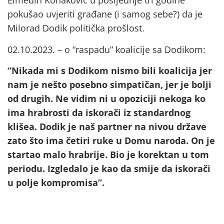
Elmedin Konaković u posljednje tri godine
pokušao uvjeriti građane (i samog sebe?) da je
Milorad Dodik politička prošlost.
02.10.2023. – o “raspadu” koalicije sa Dodikom:
“Nikada mi s Dodikom nismo bili koalicija jer
nam je nešto posebno simpatičan, jer je bolji
od drugih. Ne vidim ni u opoziciji nekoga ko
ima hrabrosti da iskorači iz standardnog
klišea. Dodik je naš partner na nivou države
zato što ima četiri ruke u Domu naroda. On je
startao malo hrabrije. Bio je korektan u tom
periodu. Izgledalo je kao da smije da iskorači
u polje kompromisa”.